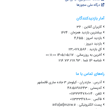
درگاه ملی مجوزها
آمار بازدیدکنندگان
کاربران آنلاین : 36
بیشترین بازدید همزمان : 1624
بازدید امروز : 4,655
بازدید دیروز :
کل بازدید : 23,077,586
آخرین به روزرسانی : 1405/05/17 00:11:00
شناسه IP شما : 216.73.217.93
راه‌های تماس با ما
آدرس : مازندران - کیلومتر 3 جاده ساری قائمشهر
کدپستی : 4815898643
تلفن : 4-01133347801
فاکس : 01133347800
پست الکترونیکی : info[at]mzrw.ir