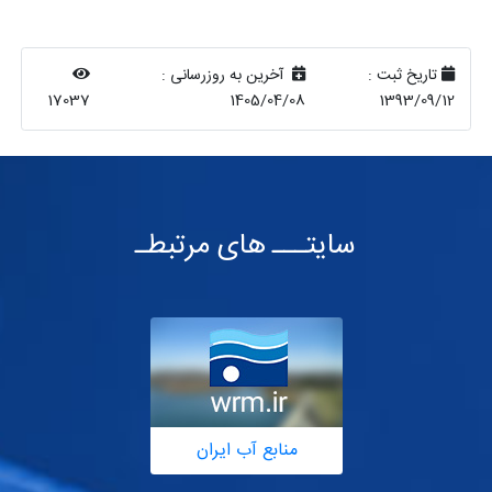
تاریخ ثبت :
آخرین به روزرسانی :
17037
1405/04/08
1393/09/12
سایتـــ های مرتبطـ
منابع آب ایران