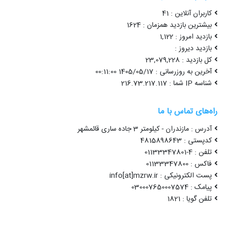
کاربران آنلاین : 41
بیشترین بازدید همزمان : 1624
بازدید امروز : 1,122
بازدید دیروز :
کل بازدید : 23,079,228
آخرین به روزرسانی : 1405/05/17 00:11:00
شناسه IP شما : 216.73.217.117
راه‌های تماس با ما
آدرس : مازندران - کیلومتر 3 جاده ساری قائمشهر
کدپستی : 4815898643
تلفن : 4-01133347801
فاکس : 01133347800
پست الکترونیکی : info[at]mzrw.ir
پیامک : 030007650007574
تلفن گویا : 1821