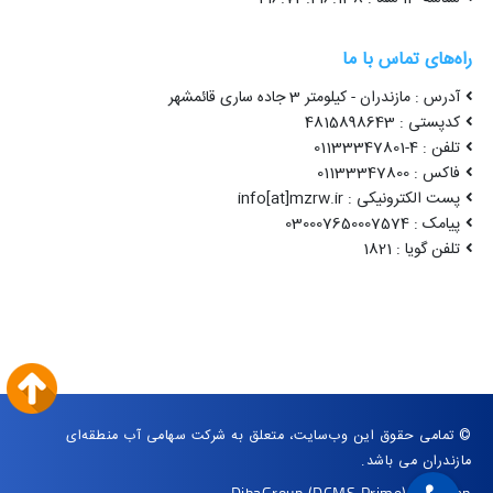
راه‌های تماس با ما
آدرس : مازندران - کیلومتر 3 جاده ساری قائمشهر
کدپستی : 4815898643
تلفن : 4-01133347801
فاکس : 01133347800
پست الکترونیکی : info[at]mzrw.ir
پیامک : 030007650007574
تلفن گویا : 1821
© تمامی حقوق این وب‌سایت، متعلق به شرکت سهامی آب منطقه‌ای
مازندران می باشد.
DibaGroup
(DCMS Prime)
|
Arvan