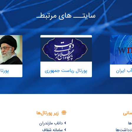
سایتـــ های مرتبطـ
ب ایران
پورتال ریاست جمهوری
پورتا
سانی
زیر پورتال‌ها
ها
داناب مازندران
ادداشت‌ها
سامانه شفاف