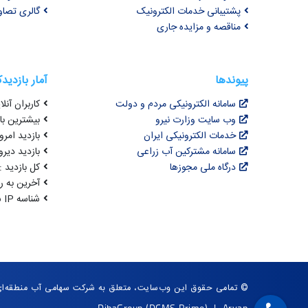
پشتیبانی خدمات الکترونیک
گالری تصاو
مناقصه و مزایده جاری
پیوندها
آمار بازدید
سامانه الکترونیکی مردم و دولت
کاربران آنلای
وب سایت وزارت نیرو
بیشترین بازد
خدمات الکترونیکی ایران
بازدید امروز :
سامانه مشترکین آب زراعی
بازدید دیروز
درگاه ملی مجوزها
کل بازدید : 3,068,197
آخرین به روزرسانی : 
شناسه IP شما : 216.73.217.60
© تمامی حقوق این وب‌سایت، متعلق به شرکت سهامی آب منطقه‌ای 
DibaGroup
(DCMS Prime)
|
Arvan