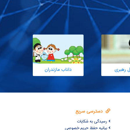
ل رهبری
داناب مازندران
دسترسی سریع
رسیدگی به شکایات
بیانیه حفظ حریم خصوصی