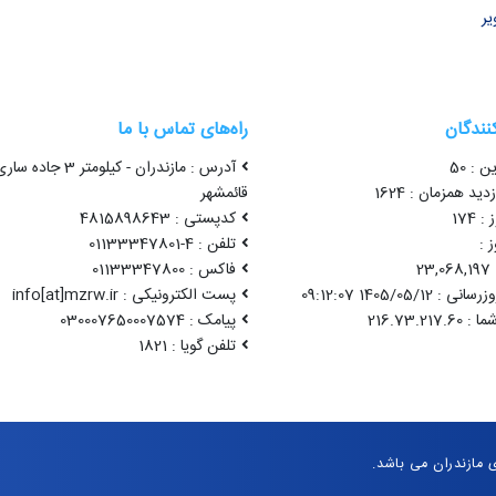
یر
کنندگان
راه‌های تماس با ما
ن : 50
آدرس : مازندران - کیلومتر 3 جاده سا
ید همزمان : 1624
قائمشهر
 174
کدپستی : 4815898643
 :
تلفن : 4-01133347801
2
فاکس : 01133347800
1405/05/12 09:12:07
پست الکترونیکی : info[at]mzrw.ir
پیامک : 030007650007574
تلفن گویا : 1821
مازندران می باشد.