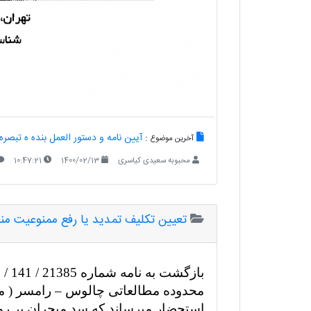
:
آیین نامه و دستور العمل بنده ه تبصره ٨قانون بودجه سال ٩٩ کل کشو
آخرین موضوع
محبوبه سعیدی کیاسری
1400/02/13
10:47:21
تعیین تکلیف تمدید یا رفع ممنوعیت من
محدوده مطالعاتی چالوس
–
رامسر ( مح
استحضار میرساند که سد میجران بر ر