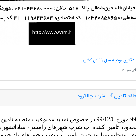
ر
پاسخ : 7
طقه تامین آب شرب چالکرود
بازگشت به نامه شماره 21385 / 141 / 99 مورخ 99/12/6 در خصوص تمدی
دوده تامین کننده آب شرب شهرهای رامسر ، ساداتشهر و کت
وی رودخانه نسارود جهت تامین آب شرب شهرهای یاد شده ب