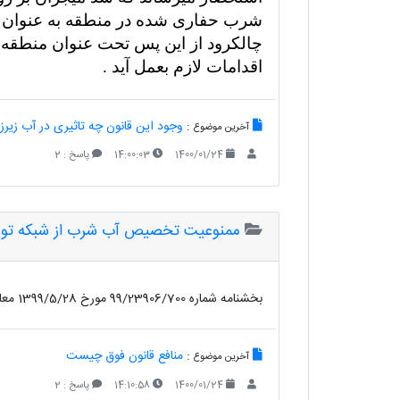
شرب حفاری شده در منطقه به عنوان چا
چالکرود از این پس تحت عنوان منطق
اقدامات لازم بعمل آید .
:
وجود این قانون چه تاثیری در آب زیرز
آخرین موضوع
1400/01/24
14:00:03
پاسخ : 2
ممنوعیت تخصیص آب شرب از شبکه توز
بخشنامه شماره 99/23906/700 مورخ 1399/5/28 معاون محترم آب و آبفا
:
منافع قانون فوق چیست
آخرین موضوع
1400/01/24
14:10:58
پاسخ : 2