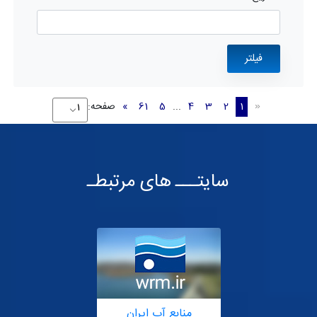
1
2
3
4
...
5
61
»
صفحه:
«
سایتـــ های مرتبطـ
منابع آب ایران