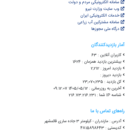
سامانه الکترونیکی مردم و دولت
وب سایت وزارت نیرو
خدمات الکترونیکی ایران
سامانه مشترکین آب زراعی
درگاه ملی مجوزها
آمار بازدیدکنندگان
کاربران آنلاین : 63
بیشترین بازدید همزمان : 1624
بازدید امروز : 2,212
بازدید دیروز :
کل بازدید : 23,070,235
آخرین به روزرسانی : 1405/05/12 09:12:07
شناسه IP شما : 216.73.216.231
راه‌های تماس با ما
آدرس : مازندران - کیلومتر 3 جاده ساری قائمشهر
کدپستی : 4815898643