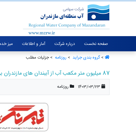
صفحه نخست
درباره شرکت
آمار و اطلاعات
میز خدم
>
گروه بندی جراید ‏
>
روزنامه ‏
> جزئیات مطلب
87 میلیون متر مکعب آب از آببندان های مازندران برداشت شد. / تیرنگ
1403/03/23
روزنامه