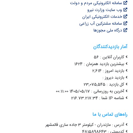
سامانه الکترونیکی مردم و دولت
وب سایت وزارت نیرو
خدمات الکترونیکی ایران
سامانه مشترکین آب زراعی
درگاه ملی مجوزها
آمار بازدیدکنندگان
کاربران آنلاین : 56
بیشترین بازدید همزمان : 1624
بازدید امروز : 2,614
بازدید دیروز :
کل بازدید : 23,075,545
آخرین به روزرسانی : 1405/05/17 00:11:00
شناسه IP شما : 216.73.217.34
راه‌های تماس با ما
آدرس : مازندران - کیلومتر 3 جاده ساری قائمشهر
کدپستی : 4815898643