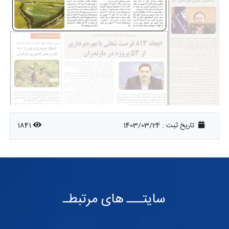
تاریخ ثبت :
1403/03/24
1841
سایتـــ های مرتبطـ