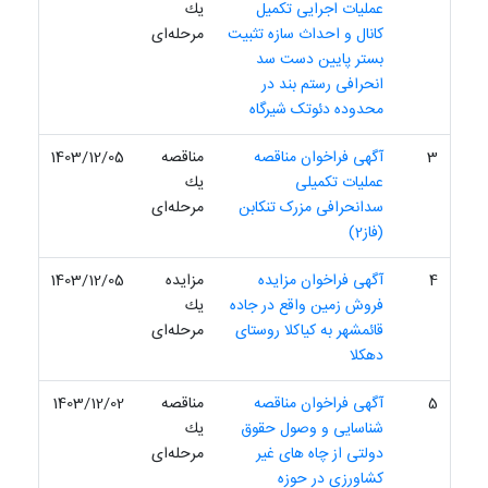
عملیات اجرایی تکمیل
یك
کانال و احداث سازه تثبیت
مرحله‌ای
بستر پایین دست سد
انحرافی رستم بند در
محدوده دئوتک شیرگاه
3
آگهی فراخوان مناقصه
مناقصه
1403/12/05
عملیات تکمیلی
یك
سدانحرافی مزرک تنکابن
مرحله‌ای
(فاز2)
4
آگهی فراخوان مزایده
مزایده
1403/12/05
فروش زمین واقع در جاده
یك
قائمشهر به کیاکلا روستای
مرحله‌ای
دهکلا
5
آگهی فراخوان مناقصه
مناقصه
1403/12/02
شناسایی و وصول حقوق
یك
دولتی از چاه های غیر
مرحله‌ای
کشاورزی در حوزه