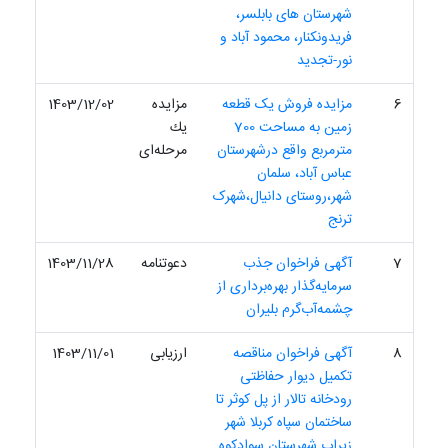
شهرستان های بابلسر،
فریدونکنار، محمود آباد و
نور-تجدید
6
مزایده فروش یک قطعه
مزایده
1403/12/02
زمین به مساحت 700
یك
مترمربع واقع درشهرستان
مرحله‌ای
عباس آباد، سلمان
شهر،روستای دانیال،شهرک
ترنج
7
آگهی فراخوان جذب
دعوتنامه
1403/11/28
سرمایه‌گذار بهره‌برداری از
چشمه‌آب‌گرم بلیران
8
آگهی فراخوان مناقصه
ارزیابی
1403/11/01
تکمیل دیوار حفاظتی
رودخانه تالار از پل کوثر تا
ساختمان سپاه کربلا شهر
زیراب شهرستان سوادکوه