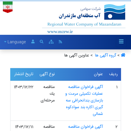
Language
>
گروه آگهی ها ‏
> عناوین آگهی ها
ردیف
عنوان
نوع آگهی
تاریخ انتشار
1
آگهی فراخوان مناقصه
مناقصه
1403/12/22
عملیات تکمیلی مرمت و
یك
بازسازی بندانحرافی سه
مرحله‌ای
گیری اکاره بند سوادکوه
شمالی
2
آگهی فراخوان مناقصه
مناقصه
1403/12/11