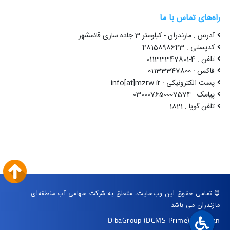
راه‌های تماس با ما
آدرس : مازندران - کیلومتر 3 جاده ساری قائمشهر
کدپستی : 4815898643
تلفن : 4-01133347801
فاکس : 01133347800
پست الکترونیکی : info[at]mzrw.ir
پیامک : 030007650007574
تلفن گویا : 1821
© تمامی حقوق این وب‌سایت، متعلق به شرکت سهامی آب منطقه‌ای
مازندران می باشد.
DibaGroup
(DCMS Prime)
|
Arvan