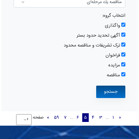
انتخاب گروه:
واگذاری
آگهی تحدید حدود بستر
ترک تشریفات و مناقصه محدود
فراخوان
مزایده
مناقصه
«
1
...
3
4
5
6
...
7
59
»
صفحه: