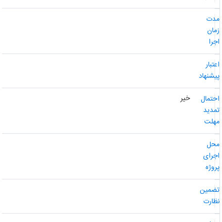
دت
مان
جرا
عتبار
یشنهاد
خیر
حتمال
مدید
هلت
حل
جرای
روژه
ضمین
ظارت