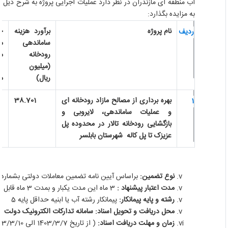
آب منطقه ای مازندران در نظر دارد عملیات اجرایی پروژه به شرح ذیل را
به مزایده بگذارد:
نام پروژه
برآورد هزینه
حج
ردیف
ساماندهی
مصا
رودخانه
ماز
(میلیون
(مت
ریال)
مک
بهره برداری از مصالح مازاد رودخانه ای
38.701
1
و عملیات ساماندهی، لایروبی و
بازگشایی رودخانه تالار در محدوده پل
عزیزک تا پل کاله
شهرستان بابلسر
نوع تضمین:
براساس آیین نامه تضمین معاملات دولتی بشماره 123402/ت 50659 هـ مورخ 22/9/94
مدت اعتبار پیشنهاد :
3 ماه این مدت یکبار و بمدت 3 ماه قابل تمدید می باشد.
رشته و پایه پیمانکار:
پیمانکار رشته آب یا ابنیه حداقل پایه 5
محل دریافت و تحویل اسناد: سامانه تدارکات الکترونیک دولت
زمان و مهلت دریافت اسناد:
( از تاریخ 1403/3/7 الی 1403/3/10 )