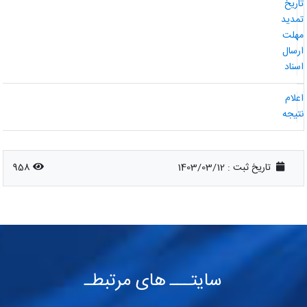
اریخ
مدید
هلت
رسال
سناد
علام
تیجه
تاریخ ثبت :
1403/03/12
958
سایتـــ های مرتبطـ