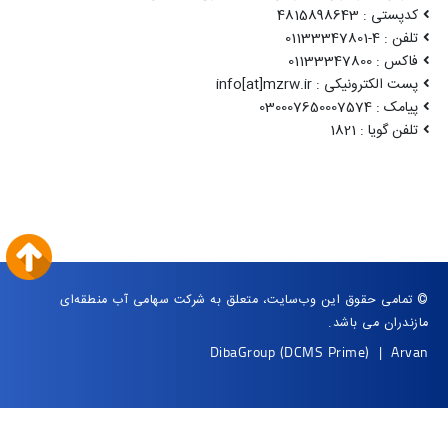
کدپستی : 4815898643
تلفن : 4-01133347801
فاکس : 01133347800
پست الکترونیکی : info[at]mzrw.ir
پیامک : 030007650007574
تلفن گویا : 1821
© تمامی حقوق این وب‌سایت، متعلق به شرکت سهامی آب منطقه‌ای
مازندران می باشد.
DibaGroup
(DCMS Prime)
|
Arvan