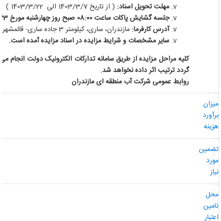
مهلت تحویل اسناد:
( از تاریخ 1403/3/7 الی 1403/3/22 )
جلسه گشایش پاکات ساعت 08:00 صبح روز چهارشنبه مورخ 1403/3/23 در محل دفتر قراردادها (اتاق مناقصات)
آدرس کارفرما:
مازندران، ساری، کیلومتر 3 جاده ساری- قائمشهر، کد پستی 48158-98643
سایر مشخصات و شرایط مزایده در اسناد مزایده آمده است.
کلیه مراحل مزایده از طریق سامانه تدارکات الکترونیک دولت انجام می گر
گردد ترتیب اثر داده نخواهد شد.
روابط عمومی شرکت آب منطقه ای مازندران
یزان
رآورد
زینه
ضمین
ورد
از
حل
امین
عتبار