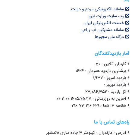
سامانه الکترونیکی مردم و دولت
وب سایت وزارت نیرو
خدمات الکترونیکی ایران
سامانه مشترکین آب زراعی
درگاه ملی مجوزها
آمار بازدیدکنندگان
کاربران آنلاین : 50
بیشترین بازدید همزمان : 1624
بازدید امروز : 1,937
بازدید دیروز :
کل بازدید : 23,084,352
آخرین به روزرسانی : 1405/05/17 00:11:00
شناسه IP شما : 216.73.216.229
راه‌های تماس با ما
آدرس : مازندران - کیلومتر 3 جاده ساری قائمشهر