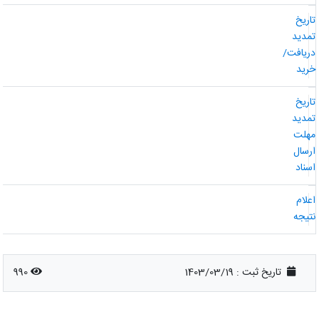
اریخ
مدید
ریافت/
رید
اریخ
مدید
هلت
رسال
سناد
علام
تیجه
تاریخ ثبت :
1403/03/19
990