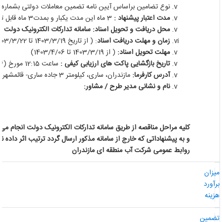
نوع تضامین براساس آیین نامه تضمین معاملات دولتی بشماره 123402/ت 50659 ه مورخ 22/9/94
مدت اعتبار پیشنهاد :
3 ماه این مدت یکبار و بمدت3 ماه قابل تمدید می باشد.
محل دریافت و تحویل اسناد: سامانه تدارکات الکترونیک دولت
زمان و مهلت دریافت اسناد
: ( از تاریخ 1403/3/19 تا 1403/3/22)
مهلت تحویل اسناد:
( از 1403/3/19 تا 1403/4/06)
تاریخ بازگشایی پاکت های ارزیابی کیفی :
ساعت 12:15 مورخ (1403/4/06)
آدرس کارفرما:
مازندران، ساری، کیلومتر 3 جاده ساری- قائمشهر، کد پستی 48158-98643
نام و نشانی مدیر طرح / مشاور:
کلیه مراحل مناقصه از طریق سامانه تدارکات الکترونیک دولت انجام می گ
و به پیشنهاداتی که خارج از سامانه مذکور ارسال گردد ترتیب اثر داده نخ
روابط عمومی شرکت آب منطقه ای مازندران
یزان
رآورد
زینه
ضمین