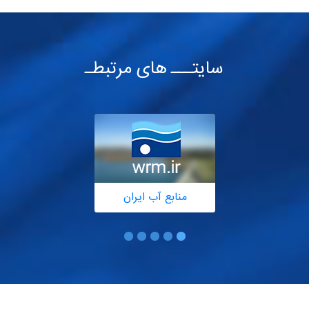
سایتـــ های مرتبطـ
منابع آب ایران