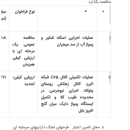
مناقصه بگذارد:
نوع فراخوان
مبلغ ب
(میلیا
عملیات اجرایی اسکله شناور و
مناقصه
208
1
پمپاژ آب از سد میجران
عمومی یک
مرحله ای با
ارزیابی کیفی
همزمان
عملیات تکمیلی کانال
C25
شبکه
ارزیابی کیفی-
1،771
2
البرز، کانال زهکش روستای
تجدید
ولوکلا، اجرای نیوجرسی در
محدوده نقیب کلا و تکمیل
ایستگاه پمپاژ دایک میان گنج
افروز بابل
محل تامین اعتبار : طرحهای تملک داراییهای سرمایه ای