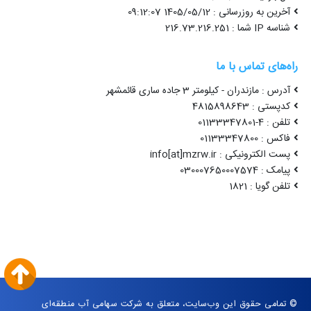
آخرین به روزرسانی : 1405/05/12 09:12:07
شناسه IP شما : 216.73.216.251
راه‌های تماس با ما
آدرس : مازندران - کیلومتر 3 جاده ساری قائمشهر
کدپستی : 4815898643
تلفن : 4-01133347801
فاکس : 01133347800
پست الکترونیکی : info[at]mzrw.ir
پیامک : 030007650007574
تلفن گویا : 1821
© تمامی حقوق این وب‌سایت، متعلق به شرکت سهامی آب منطقه‌ای