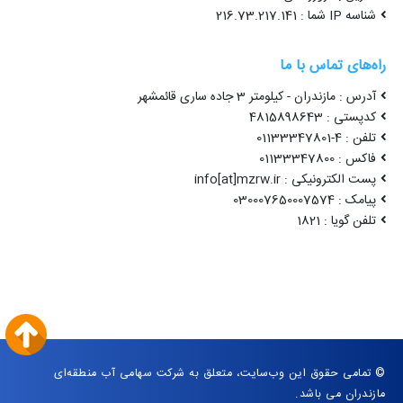
شناسه IP شما : 216.73.217.141
راه‌های تماس با ما
آدرس : مازندران - کیلومتر 3 جاده ساری قائمشهر
کدپستی : 4815898643
تلفن : 4-01133347801
فاکس : 01133347800
پست الکترونیکی : info[at]mzrw.ir
پیامک : 030007650007574
تلفن گویا : 1821
© تمامی حقوق این وب‌سایت، متعلق به شرکت سهامی آب منطقه‌ای
مازندران می باشد.