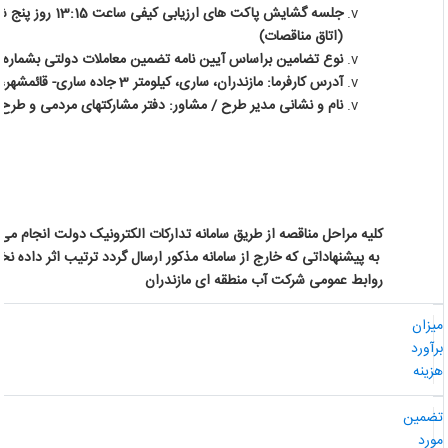
(اتاق مناقصات)
نوع تضامین براساس آیین نامه تضمین معاملات دولتی بشماره 123402/ت 50659 هـ مورخ 22/9/94
آدرس کارفرما: مازندران، ساری، کیلومتر 3 جاده ساری- قائمشهر، کدپستی 48158-98643
نام و نشانی مدیر طرح / مشاور: دفتر مشارکتهای مردمی و طرح ها
کلیه مراحل مناقصه از طریق سامانه تدارکات الکترونیک دولت انجام می گ
به پیشنهاداتی که خارج از سامانه مذکور ارسال گردد ترتیب اثر داده نخو
روابط عمومی شرکت آب منطقه ای مازندران
یزان
رآورد
زینه
ضمین
ورد