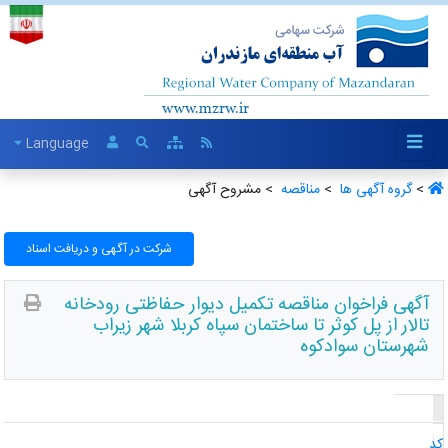
Language
>
گروه آگهی ها ‏
>
مناقصه ‏
> مشروح آگهی
شرکت در آگهی و دریافت اسناد
آگهی فراخوان مناقصه تکمیل دیوار حفاظتی رودخانه
تالار از پل کوثر تا ساختمان سپاه کربلا شهر زیراب
شهرستان سوادکوه
د