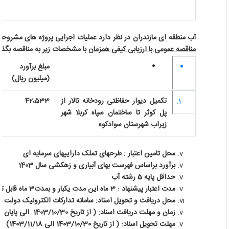
آب منطقه ای مازندران در نظر دارد عملیات اجرایی پروژه های مشروحه ذ
مناقصه عمومی با ارزیابی کیفی همزمان
با مشخصات زیر به مناقصه بگذارد
مبلغ برآورد
(میلیون ریال)
تکمیل دیوار حفاظتی رودخانه تالار از
42،533
پل کوثر تا ساختمان سپاه کربلا شهر
زیراب شهرستان سوادکوه
محل تامین اعتبار : طرحهای تملک داراییهای سرمایه ای
برآورد براساس فهرست بهای آبیاری و زهکشی سال 1403
حداقل پایه 5 رشته آب
مدت اعتبار پیشنهاد : 3 ماه این مدت یکبار و بمدت3 ماه قابل تمدید می باشد.
محل دریافت و تحویل اسناد: سامانه تدارکات الکترونیک دولت
زمان و مهلت دریافت اسناد: ( از تاریخ 1403/10/30 الی پایان ساعت اداری روز 1403/11/03)
مهلت تحویل اسناد: ( از تاریخ 1403/10/30 الی 1403/11/18)