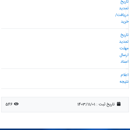
اریخ
مدید
ریافت/
رید
اریخ
مدید
هلت
رسال
سناد
علام
تیجه
تاریخ ثبت :
1403/11/01
546