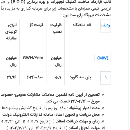
قالب قرارداد ساخت، تملیک تجهیزات و بهره برداری (
B.O.O
)
را طبق 
ارزیابی کیفی همزمان
با مشخصات زیر برای سرمایه گذاری به مزایده بگذار
مشخصات نیروگاه پای سدالبرز:
نام ساختگاه
ظرفیت
قیمت کل
انرژی
ردیف
نصب
تولیدی
سالیانه
میلیون
GWH/Year
میلیون
(MW)
ریال
ریال
پای سد گلورد
5.7
4،240،800
29.96
1
مورخ 26/04/1400 تبعیت می کند.
مدت اعتبار پیشنهاد :
180 روز پس از تاریخ گشایش پیشنهادها معتبر باقی خواهد ماند.
محل دریافت و تحویل اسناد: سامانه تدارکات الکترونیک دولت
زمان و مهلت دریافت اسناد:
( از تاریخ 1404/2/7 الی 1404/2/14 )
مهلت تحویل اسناد:
( از تاریخ 1404/2/7 الی 1404/2/29 )