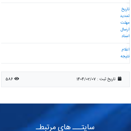
اریخ
مدید
هلت
رسال
سناد
علام
تیجه
تاریخ ثبت :
1404/02/07
586
سایتـــ های مرتبطـ