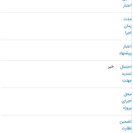
عتبار
دت
مان
جرا
عتبار
یشنهاد
خیر
حتمال
مدید
هلت
حل
جرای
روژه
ضمین
ظارت