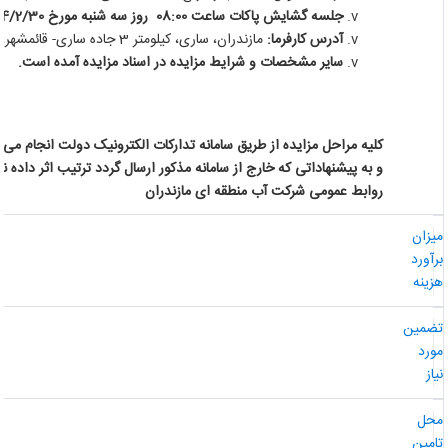
جلسه گشایش پاکات ساعت 08:00 روز سه شنبه مورخ 1404/2/30 در محل دفتر قراردادها (اتاق مناقصات)
آدرس کارفرما:
مازندران، ساری، کیلومتر 3 جاده ساری- قائمشهر، کد پستی 48158-98643
سایر مشخصات و شرایط مزایده در اسناد مزایده آمده است.
کلیه مراحل مزایده از طریق سامانه تدارکات الکترونیک دولت انجام می گر
و به پیشنهاداتی که خارج از سامانه مذکور ارسال گردد ترتیب اثر داده نخ
روابط عمومی شرکت آب منطقه ای مازندران
یزان
رآورد
زینه
ضمین
ورد
از
حل
امین