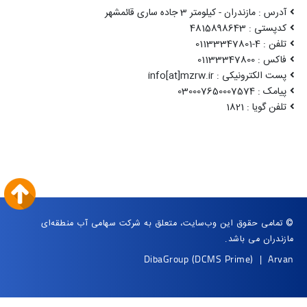
آدرس : مازندران - کیلومتر 3 جاده ساری قائمشهر
کدپستی : 4815898643
تلفن : 4-01133347801
فاکس : 01133347800
پست الکترونیکی : info[at]mzrw.ir
پیامک : 030007650007574
تلفن گویا : 1821
© تمامی حقوق این وب‌سایت، متعلق به شرکت سهامی آب منطقه‌ای
مازندران می باشد.
DibaGroup
(DCMS Prime)
|
Arvan