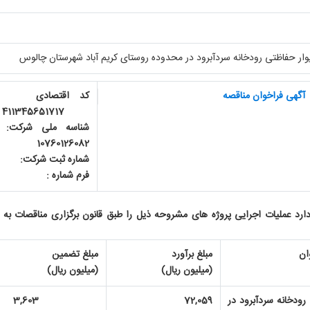
ار حفاظتی رودخانه سردآبرود در محدوده روستای کریم آباد شهرستان چالوس
آگهی فراخوان مناقصه
کد اقتص
411345651717
شناسه ملی ش
10760126082
شماره ثبت شرکت: 4
فرم شماره : 
دارد عملیات اجرایی پروژه های مشروحه ذیل را طبق قانون برگزاری مناقصات ب
ان
مبلغ برآورد
مبلغ تضمین
(میلیون ریال)
(میلیون ریال)
رودخانه سردآبرود در
72,059
3,603