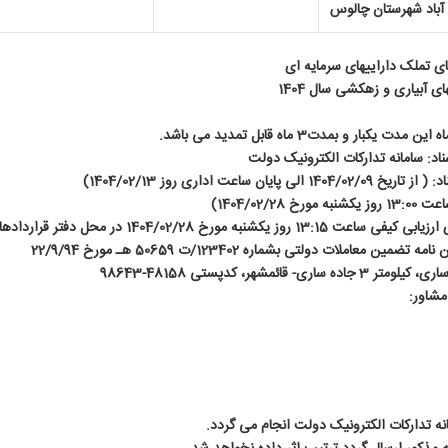
آباد شهرستان چالوس
ای تملک داراییهای سرمایه ای
 آبیاری و زهکشی سال 1404
د: سامانه تدارکات الکترونیک دولت
یان ساعت اداری روز 1404/02/13)
1404/02/28)
رخ 1404/02/28 در محل دفتر قراردادها (اتاق مناقصات)
معاملات دولتی بشماره 123402/ت 50659 هـ مورخ 22/9/94
 قائمشهر، کدپستی 48158-98643
مشاور:
نه تدارکات الکترونیک دولت انجام می گردد.