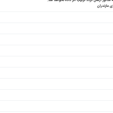
ه مذکور ارسال گردد ترتیب اثر داده نخواهد شد.
 مازندران