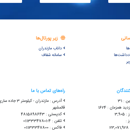
سانی
زیر پورتال‌ها
ها
داناب مازندران
ادداشت‌ها
سامانه شفاف
یر
کنندگان
راه‌های تماس با ما
ن : 31
آدرس : مازندران - کیلومتر 3 جاده سا
ید همزمان : 1624
قائمشهر
3,90
کدپستی : 4815898643
 :
تلفن : 4-01133347801
2
فاکس : 01133347800