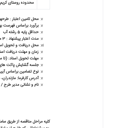
محدوده روستای کریم 
محل تامین اعتبار : طرحه
برآورد براساس فهرست بهای
حداقل پایه 5 رشته آب
مدت اعتبار پیشنهاد : 3 ماه این مدت یکبار و بمدت3 ماه قابل تمدید می باشد.
محل دریافت و تحویل اسنا
زمان و مهلت دریافت اسناد: ( از تاریخ 1404/02/09 الی پا
مهلت تحویل اسناد: (تا ساعت 13:00 روز یکشنبه مورخ 
جلسه گشایش پاکت های ارزیابی کیفی ساعت 13:15 روز یکشنبه مو
نوع تضامین براساس آیین نامه تضمین 
آدرس کارفرما: مازندران، ساری، کیلومتر 3 جاده ساری-
نام و نشانی مدیر طرح / 
کلیه مراحل مناقصه از طریق ساما