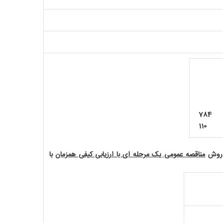
ادی
رکت:
78
110
ه روش
مناقصه عمومی یک مرحله ای با ارزیابی کیفی همزمان
با