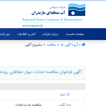
صفحه نخست
درباره شرکت
آمار و اطلاعات
میز خدم
>
گروه آگهی ها ‏
>
مناقصه ‏
> مشروح آگهی
آگهی فراخوان مناقصه احداث دیوار حفاظتی رودخا
کد سند
نوع آگهی
مناقصه یك مرحله‌ای