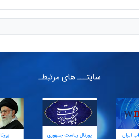
سایتـــ های مرتبطـ
ب ایران
پورتال ریاست جمهوری
پورتا