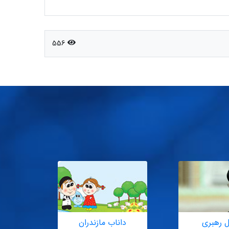
556
ل رهبری
داناب مازندران