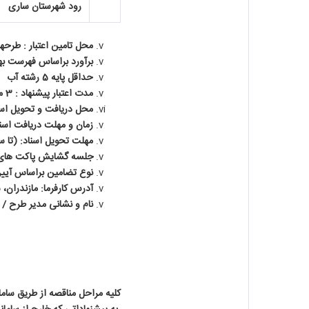
رود شهرستان ساری
محل تامین اعتبار : طرحه
برآورد براساس فهرست بهای
حداقل پایه 5 رشته آب
مدت اعتبار پیشنهاد : 3 ماه این مدت یکبار و بمدت3 ماه قابل تمدید می باشد.
محل دریافت و تحویل اسنا
زمان و مهلت دریافت اسناد: ( از تاریخ 1404/04/09 الی پا
مهلت تحویل اسناد: (تا ساعت 12:00 روز شنبه مورخ 
جلسه گشایش پاکت های ارزیابی کیفی ساعت 12:15 روز شنبه مور
نوع تضامین براساس آیین نامه تضمین 
آدرس کارفرما: مازندران، ساری، کیلومتر 3 جاده ساری-
نام و نشانی مدیر طرح / 
کلیه مراحل مناقصه از طریق ساما