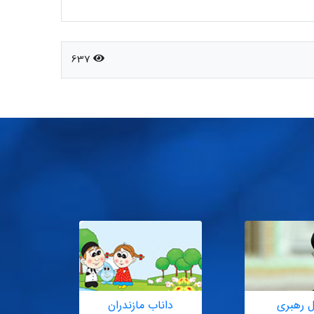
637
ل رهبری
داناب مازندران