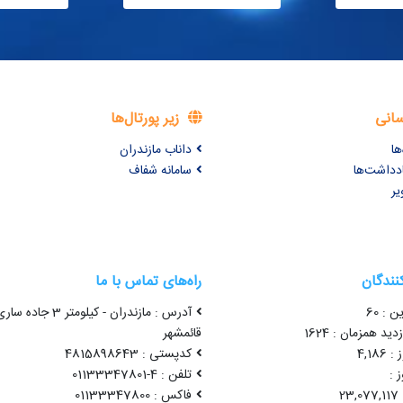
سانی
زیر پورتال‌ها
ها
داناب مازندران
ادداشت‌ها
سامانه شفاف
یر
کنندگان
راه‌های تماس با ما
ن : 60
آدرس : مازندران - کیلومتر 3 جاده سا
ید همزمان : 1624
قائمشهر
4,18
کدپستی : 4815898643
 :
تلفن : 4-01133347801
2
فاکس : 01133347800