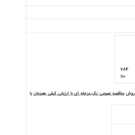
ادی
رکت:
78
110
ه روش
مناقصه عمومی یک مرحله ای با ارزیابی کیفی همزمان
با