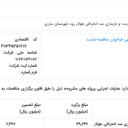
مت و بازسازی سد انحرافی هولار رود شهرستان ساری
ی فراخوان مناقصه-تجدید
کد اقتص
411345651717
شناسه ملی ش
10760126082
شماره ثبت شرکت: 4
فرم شماره : 
دارد عملیات اجرایی پروژه های مشروحه ذیل را طبق قانون برگزاری مناقصات ب
مبلغ برآورد
مبلغ تضمین
(میلیون ریال)
(میلیون ریال)
زی سد انحرافی هولار
49,249
2,462