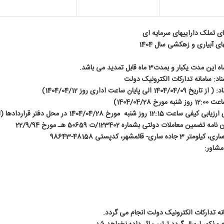
ای تملک داراییهای سرمایه ای
 آبیاری و زهکشی سال 1404
د: سامانه تدارکات الکترونیک دولت
یان ساعت اداری روز 1404/04/12)
1404/04/28)
خ 1404/04/28 در محل دفتر قراردادها (اتاق مناقصات)
معاملات دولتی بشماره 123402/ت 50659 هـ مورخ 22/9/94
 قائمشهر، کدپستی 48158-98643
مشاور:
نه تدارکات الکترونیک دولت انجام می گردد.