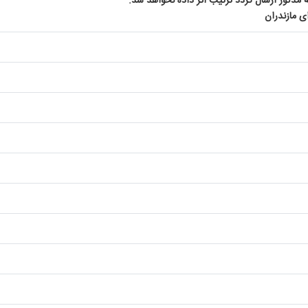
ه مذکور ارسال گردد ترتیب اثر داده نخواهد شد.
 مازندران