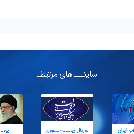
سایتـــ های مرتبطـ
ب ایران
پورتال ریاست جمهوری
پورتا