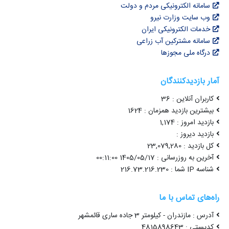
سامانه الکترونیکی مردم و دولت
وب سایت وزارت نیرو
خدمات الکترونیکی ایران
سامانه مشترکین آب زراعی
درگاه ملی مجوزها
آمار بازدیدکنندگان
کاربران آنلاین : 36
بیشترین بازدید همزمان : 1624
بازدید امروز : 1,174
بازدید دیروز :
کل بازدید : 23,079,280
آخرین به روزرسانی : 1405/05/17 00:11:00
شناسه IP شما : 216.73.216.230
راه‌های تماس با ما
آدرس : مازندران - کیلومتر 3 جاده ساری قائمشهر
کدپستی : 4815898643