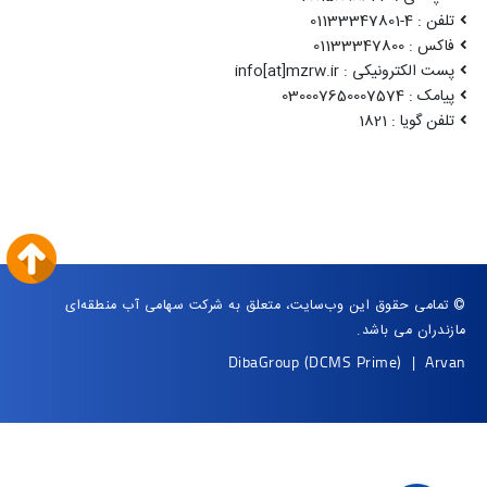
تلفن : 4-01133347801
فاکس : 01133347800
پست الکترونیکی : info[at]mzrw.ir
پیامک : 030007650007574
تلفن گویا : 1821
© تمامی حقوق این وب‌سایت، متعلق به شرکت سهامی آب منطقه‌ای
مازندران می باشد.
DibaGroup
(DCMS Prime)
|
Arvan