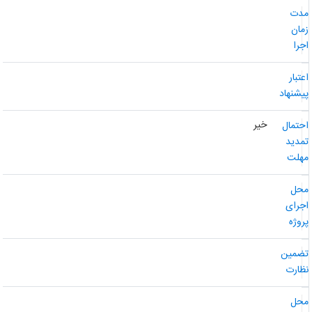
دت
مان
جرا
عتبار
یشنهاد
خیر
حتمال
مدید
هلت
حل
جرای
روژه
ضمین
ظارت
حل