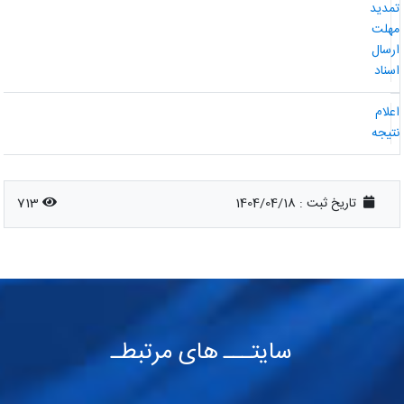
مدید
هلت
رسال
سناد
علام
تیجه
تاریخ ثبت :
1404/04/18
713
سایتـــ های مرتبطـ