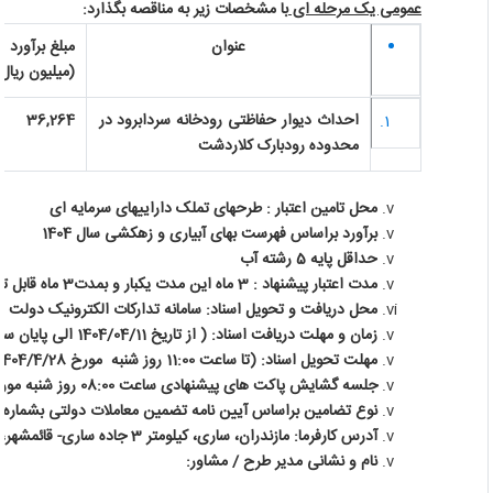
عمومی یک مرحله ای
با مشخصات زیر به مناقصه بگذارد:
عنوان
مبلغ برآورد
(میلیون ریال)
احداث دیوار حفاظتی رودخانه سردابرود در
36,264
محدوده رودبارک کلاردشت
محل تامین اعتبار : طرحهای تملک داراییهای سرمایه ای
برآورد براساس فهرست بهای آبیاری و زهکشی سال 1404
حداقل پایه 5 رشته آب
مدت اعتبار پیشنهاد : 3 ماه این مدت یکبار و بمدت3 ماه قابل تمدید می باشد.
محل دریافت و تحویل اسناد: سامانه تدارکات الکترونیک دولت
زمان و مهلت دریافت اسناد: ( از تاریخ 1404/04/11 الی پایان ساعت اداری روز 1404/04/16)
مهلت تحویل اسناد: (تا ساعت 11:00 روز شنبه مورخ 1404/4/28)
جلسه گشایش پاکت های پیشنهادی ساعت 08:00 روز شنبه مورخ 1404/04/29 در محل دفتر قراردادها (اتاق مناقصات)
نوع تضامین براساس آیین نامه تضمین معاملات دولتی بشماره 123402/ت 50659 هـ مورخ 22/9/94
آدرس کارفرما: مازندران، ساری، کیلومتر 3 جاده ساری- قائمشهر، کدپستی 48158-98643
نام و نشانی مدیر طرح / مشاور: