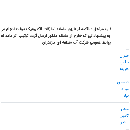
کلیه مراحل مناقصه از طریق سامانه تدارکات الکترونیک دولت انجام می گ
به پیشنهاداتی که خارج از سامانه مذکور ارسال گردد ترتیب اثر داده نخو
روابط عمومی شرکت آب منطقه ای مازندران
یزان
رآورد
زینه
ضمین
ورد
از
حل
امین
عتبار