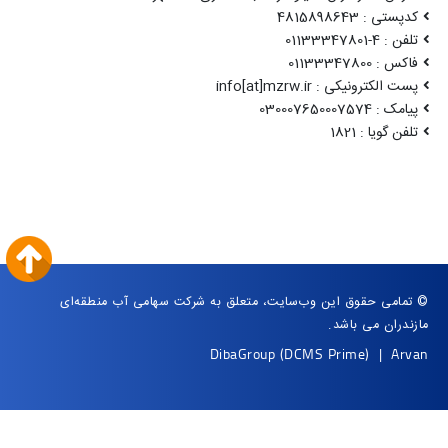
کدپستی : 4815898643
تلفن : 4-01133347801
فاکس : 01133347800
پست الکترونیکی : info[at]mzrw.ir
پیامک : 030007650007574
تلفن گویا : 1821
© تمامی حقوق این وب‌سایت، متعلق به شرکت سهامی آب منطقه‌ای
مازندران می باشد.
DibaGroup
(DCMS Prime)
|
Arvan