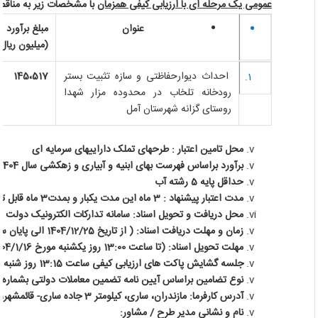
عمومی یک مرحله ای با ارزیابی کیفی همزمان
با مشخصات زیر به مناقصه 
عنوان
مبلغ برآورد
(میلیون ریال)
احداث دیوارحفاظتی و سازه تثبیت بستر
145،517
رودخانه تلخاب در محدوده مزار شهدا
روستای گزانه شهرستان آمل
محل تامین اعتبار : طرحهای تملک داراییهای سرمایه ای
برآورد براساس فهرست بهای ابنیه و آبیاری و زهکشی سال 1404
حداقل پایه 5 رشته آب
مدت اعتبار پیشنهاد : 3 ماه این مدت یکبار و بمدت3 ماه قابل تمدید می باشد.
محل دریافت و تحویل اسناد: سامانه تدارکات الکترونیک دولت
زمان و مهلت دریافت اسناد: ( از تاریخ 1404/12/25 الی پایان ساعت اداری روز 1404/12/28)
مهلت تحویل اسناد: (تا ساعت 13:00 روز یکشنبه مورخ 1404/1/16)
جلسه گشایش پاکت های ارزیابی کیفی ساعت 13:15 روز شنبه مورخ 1404/1/16 در محل دفتر قراردادها (اتاق مناقصات)
نوع تضامین براساس آیین نامه تضمین معاملات دولتی بشماره 123402/ت 50659 هـ مورخ 22/9/94
آدرس کارفرما: مازندران، ساری، کیلومتر 3 جاده ساری- قائمشهر، کدپستی 48158-98643
نام و نشانی مدیر طرح / مشاور: