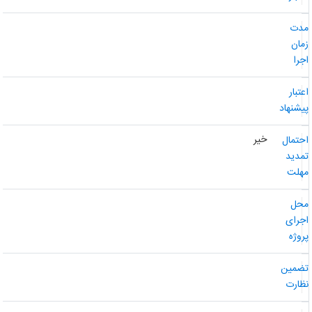
دت
مان
جرا
عتبار
یشنهاد
خیر
حتمال
مدید
هلت
حل
جرای
روژه
ضمین
ظارت