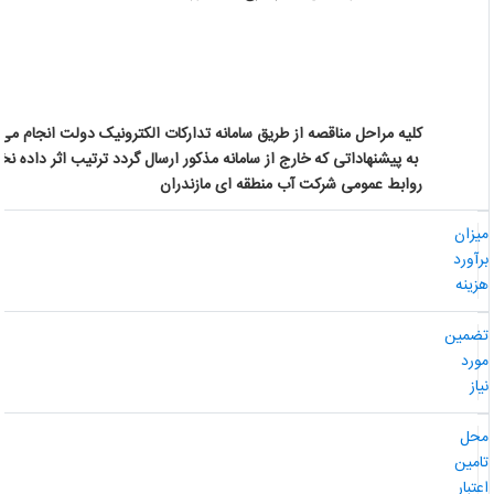
کلیه مراحل مناقصه از طریق سامانه تدارکات الکترونیک دولت انجام می گ
به پیشنهاداتی که خارج از سامانه مذکور ارسال گردد ترتیب اثر داده نخو
روابط عمومی شرکت آب منطقه ای مازندران
یزان
رآورد
زینه
ضمین
ورد
از
حل
امین
عتبار