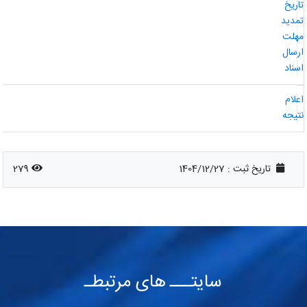
اریخ
مدید
هلت
رسال
سناد
علام
تیجه
تاریخ ثبت :
1404/12/27
279
سایتـــ های مرتبطـ