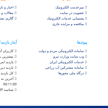
میزخدمت الکترونیک
اخبار و تاز
عضویت در سایت
مقالات و ی
پشتیبانی خدمات الکترونیک
گالری تصا
مناقصه و مزایده جاری
پیوندها
آمار بازدید
سامانه الکترونیکی مردم و دولت
کاربران آنلا
وب سایت وزارت نیرو
بیشترین باز
خدمات الکترونیکی ایران
بازدید امروز :
سامانه مشترکین آب زراعی
بازدید دیرو
درگاه ملی مجوزها
کل بازدید : 076,764
00:11:00
شناسه IP شما : 216.73.216.151