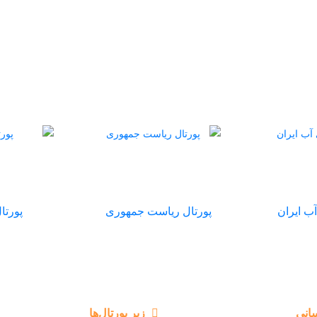
سایتـــ های مرتبطـ
ب ایران
پورتال ریاست جمهوری
پورتا
انی
زیر پورتال‌ها