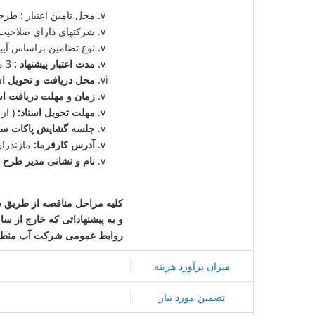
محل تامین اعتبار : طرح
شرکتهای دارای صلاحیت رشته آب، حداق
نوع تضامین براساس آیین نامه تضمی
مدت اعتبار پیشنهاد :
3 ماه این مدت یکبار و بمدت3 ماه قابل تمدید می باشد.
محل دریافت و تحویل اسن
زمان و مهلت دریافت اس
مهلت تحویل اسناد:
( از 1405/2/1 تا ساعت 13:00 مورخ 02/19/ 5
جلسه گشایش پاکات ساعت 13:15 روز شنبه مورخ 02/19/ 1405 در محل دفتر قرارداده
آدرس کارفرما:
مازندران، ساری، کیلوم
نام و نشانی مدیر طرح 
کلیه مراحل مناقصه از طریق سا
و به پیشنهاداتی که خارج از سا
روابط عمومی شرکت آب منطقه
میزان برآورد هزینه
تضمین مورد نیاز