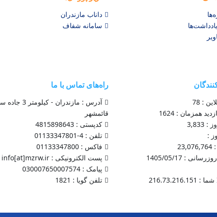
ه‌ها
داناب مازندران
ادداشت‌ها
سامانه شفاف
ویر
کنندگان
راه‌های تماس با ما
ین : 78
آدرس : مازندران - کیلومتر 
دید همزمان : 1624
قائمشهر
 3,833
کدپستی : 4815898643
ز :
تلفن : 4-01133347801
23,
فاکس : 01133347800
آخرین به روزرسانی : 1405/05/17
پست الکترونیکی : info[at]mzrw.ir
پیامک : 030007650007574
تلفن گویا : 1821