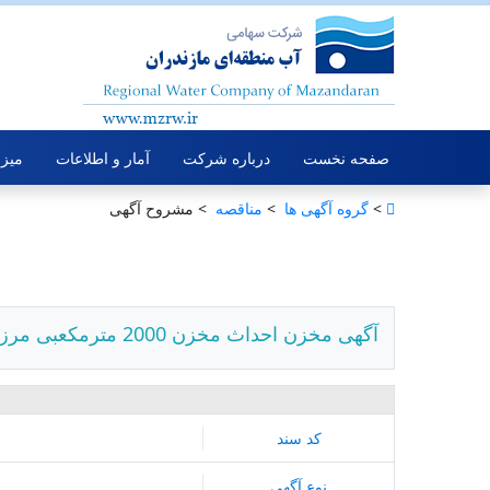
صفحه نخست
درباره شرکت
آمار و اطلاعات
میز 
>
گروه آگهی ها ‏
>
مناقصه ‏
> مشروح آگهی
آگهی مخزن احداث مخزن 2000 مترمکعبی مرزن آباد و تاسیسات وابسته
کد سند
نوع آگهی