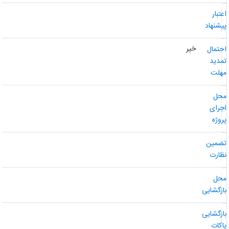
عتبار
یشنهاد
خیر
حتمال
مدید
هلت
حل
جرای
روژه
ضمین
ظارت
حل
ازگشایی
ازگشایی
اکات