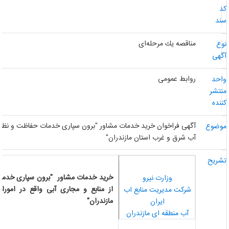
د
ند
مناقصه یك مرحله‌ای
وع
گهی
روابط عمومی
احد
نتشر
ننده
آگهی فراخوان خرید خدمات مشاور "برون سپاری خدمات حفاظت و نظارت بر ب
وضوع
آب شرق و غرب استان مازندران"
شریح
خرید خدمات مشاور
"
برون سپاری خدمات ح
وزارت نیرو
از منابع و مجاری آبی واقع در امورا
شرکت مدیریت منابع اب
مازندران"
ایران
آب منطقه ای مازندران