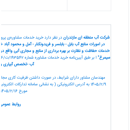
شرکت آب منطقه ای مازندران
در نظر دارد خرید خدمات مشاوره‌ی پروژه 
در امورات منابع آب بابل - بابلسر و فریدونکنار - آمل و محمود آباد
-
نور
خدمات حفاظت و نظارت بر بهره برداری از منابع و مجاری آبی واقع در امورا
سیمرغ
"
ا بر طبق آیین‌نامه خرید خدمات مشاوره شماره 193542/ت/42986ک مورخ 01/10/1388، به مهندسان مشاور دارای گواهینامه صلاحیت معتبر در
آب
-
تخصص آبیاری و 
مورخ 1405/2/16 از طریق سامانه مذکور ارسال گردد.
روابط عمومی ش