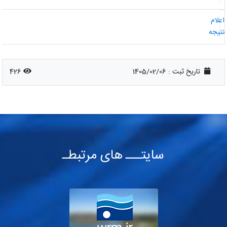
علام
تیجه
تاریخ ثبت :
1405/02/06
426
سایتـــ های مرتبطـ