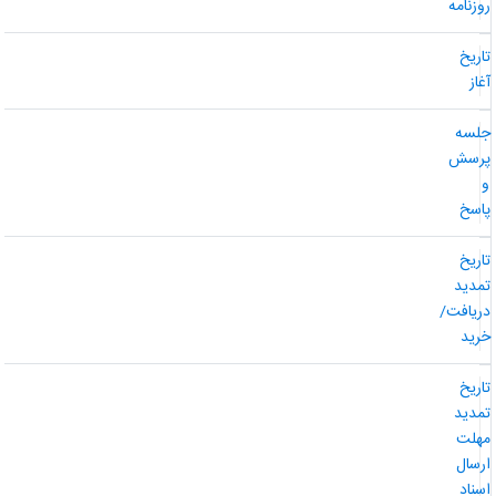
وزنامه
اریخ
غاز
لسه
رسش
اسخ
اریخ
مدید
ریافت/
رید
اریخ
مدید
هلت
رسال
سناد