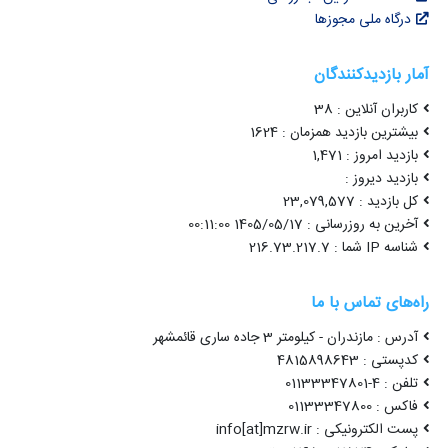
درگاه ملی مجوزها
آمار بازدیدکنندگان
کاربران آنلاین : 38
بیشترین بازدید همزمان : 1624
بازدید امروز : 1,471
بازدید دیروز :
کل بازدید : 23,079,577
آخرین به روزرسانی : 1405/05/17 00:11:00
شناسه IP شما : 216.73.217.7
راه‌های تماس با ما
آدرس : مازندران - کیلومتر 3 جاده ساری قائمشهر
کدپستی : 4815898643
تلفن : 4-01133347801
فاکس : 01133347800
پست الکترونیکی : info[at]mzrw.ir