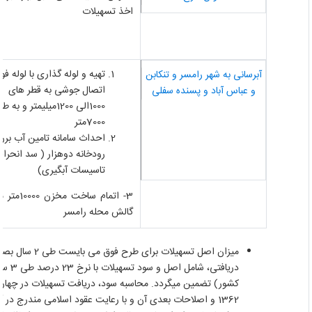
اخذ تسهیلات
تهیه و لوله گذاری با لوله فولا
آبرسانی به شهر رامسر و تنکابن
اتصال جوشی به قطر های
و عباس آباد و پسنده سفلی
1000الی 1200میلیمتر و به طول
7000متر
احداث سامانه تامین آب بررو
رودخانه دوهزار ( سد انحرافی
تاسیسات آبگیری)
3- اتمام ساخت مخزن 00
گالش محله رامسر
میزان اصل تسهیلات ب
دریافتی، ش
کشور) تضمین می­گردد. محاسبه سود، دریافت تسهیلات در چهارچو
1362 و اصلاحات بعدی آن و با رعایت عقود اسلامی مندرج در آن