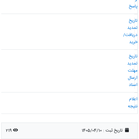
اسخ
اریخ
مدید
ریافت/
رید
اریخ
مدید
هلت
رسال
سناد
علام
تیجه
تاریخ ثبت :
1405/04/10
219