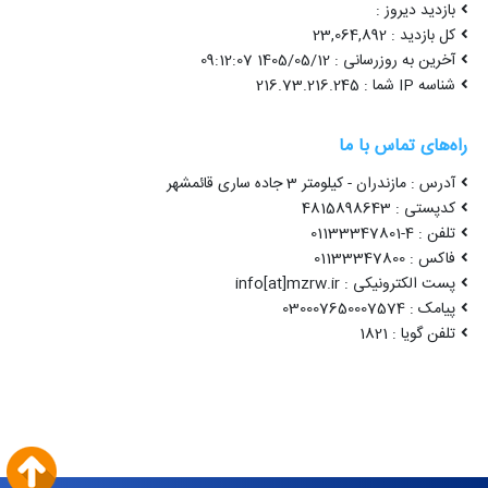
بازدید دیروز :
کل بازدید : 23,064,892
آخرین به روزرسانی : 1405/05/12 09:12:07
شناسه IP شما : 216.73.216.245
راه‌های تماس با ما
آدرس : مازندران - کیلومتر 3 جاده ساری قائمشهر
کدپستی : 4815898643
تلفن : 4-01133347801
فاکس : 01133347800
پست الکترونیکی : info[at]mzrw.ir
پیامک : 030007650007574
تلفن گویا : 1821