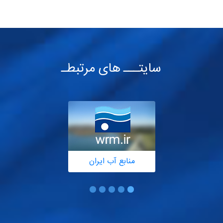
سایتـــ های مرتبطـ
منابع آب ایران