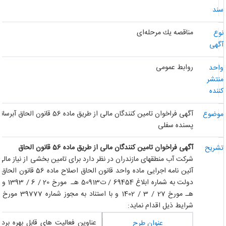
ند
مناقصه یك مرحله‌ای
وع
گهی
روابط عمومی
احد
نتشر
ننده
آگهی فراخوان تامین کنندگان مالی از طر
وضوع
پسنده سفلی
آگهی فراخوان تامین کنندگان مالی از طریق ماده 56 قانون الحاق
شریح
شرکت آب منطقه­ای مازندران در نظر دارد برای تامین بخشی از نیاز مال
آئین نامه اجرایی ماده واحد 
شرایط ذیل اقدام نماید:
عناوین فعالیت های قابل بهره برداری
عنوان طرح