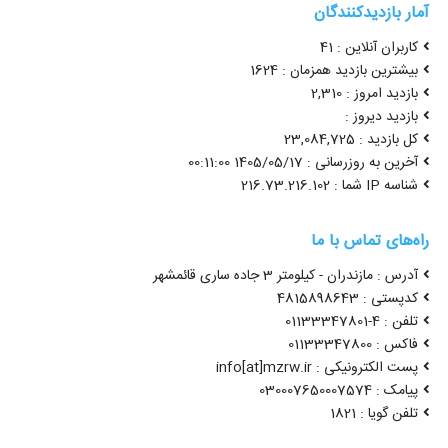
آمار بازدیدکنندگان
کاربران آنلاین : 41
بیشترین بازدید همزمان : 1624
بازدید امروز : 2,310
بازدید دیروز :
کل بازدید : 23,084,725
آخرین به روزرسانی : 1405/05/17 00:11:00
شناسه IP شما : 216.73.216.102
راه‌های تماس با ما
آدرس : مازندران - کیلومتر 3 جاده ساری قائمشهر
کدپستی : 4815898643
تلفن : 4-01133347801
فاکس : 01133347800
پست الکترونیکی : info[at]mzrw.ir
پیامک : 030007650007574
تلفن گویا : 1821