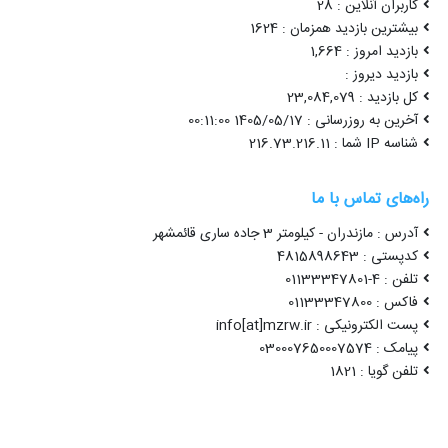
کاربران آنلاین : 28
بیشترین بازدید همزمان : 1624
بازدید امروز : 1,664
بازدید دیروز :
کل بازدید : 23,084,079
آخرین به روزرسانی : 1405/05/17 00:11:00
شناسه IP شما : 216.73.216.11
راه‌های تماس با ما
آدرس : مازندران - کیلومتر 3 جاده ساری قائمشهر
کدپستی : 4815898643
تلفن : 4-01133347801
فاکس : 01133347800
پست الکترونیکی : info[at]mzrw.ir
پیامک : 030007650007574
تلفن گویا : 1821