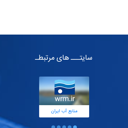
سایتـــ های مرتبطـ
منابع آب ایران