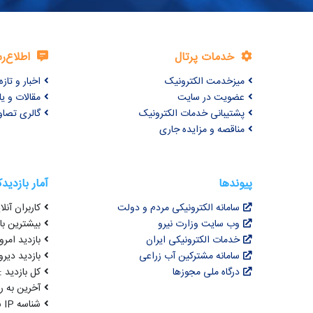
خدمات پرتال
اطلاع‌ر
میزخدمت الکترونیک
اخبار و تازه‌
عضویت در سایت
مقالات و ی
پشتیبانی خدمات الکترونیک
گالری تصاو
مناقصه و مزایده جاری
پیوندها
آمار بازدید
سامانه الکترونیکی مردم و دولت
کاربران آنلای
وب سایت وزارت نیرو
بیشترین بازد
خدمات الکترونیکی ایران
بازدید امروز : 9
سامانه مشترکین آب زراعی
بازدید دیروز
درگاه ملی مجوزها
کل بازدید : 3,081,155
آخرین به روزرسانی : 
شناسه IP شما : 216.73.216.213