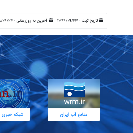
تاریخ ثبت :
1399/09/23
آخرین به روزرسانی :
9/09/24
منابع آب ایران
شبکه خبری آ