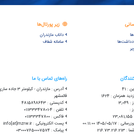
سانی
زیر پورتال‌ها
ها
داناب مازندران
ادداشت‌ها
سامانه شفاف
یر
کنندگان
راه‌های تماس با ما
ن : 41
آدرس : مازندران - کیلومتر 3 جاده سا
ید همزمان : 1624
قائمشهر
3,04
کدپستی : 4815898643
 :
تلفن : 4-01133347801
2
فاکس : 01133347800
1405/05/17 00:11:00
پست الکترونیکی : info[at]mzrw.ir
پیامک : 030007650007574