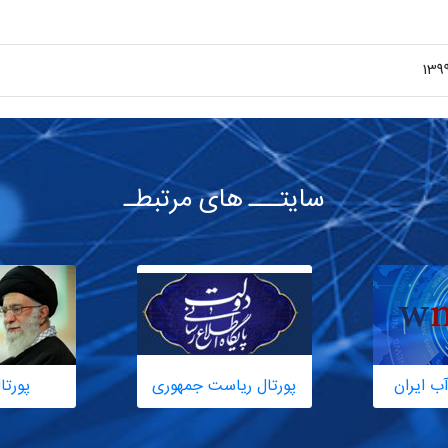
139
سایتـــ های مرتبطـ
ب ایران
پورتال ریاست جمهوری
پورتا