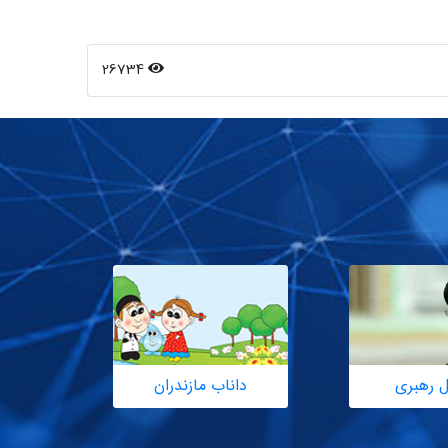
26734
ل رهبری
داناب مازندران