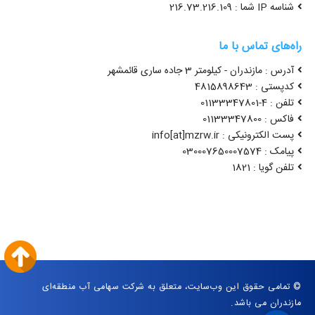
شناسه IP شما : 216.73.216.109
راه‌های تماس با ما
آدرس : مازندران - کیلومتر 3 جاده ساری قائمشهر
کدپستی : 4815898643
تلفن : 4-01133347801
فاکس : 01133347800
پست الکترونیکی : info[at]mzrw.ir
پیامک : 030007650007574
تلفن گویا : 1821
© تمامی حقوق این وب‌سایت، متعلق به شرکت سهامی آب منطقه‌ای
مازندران می باشد.