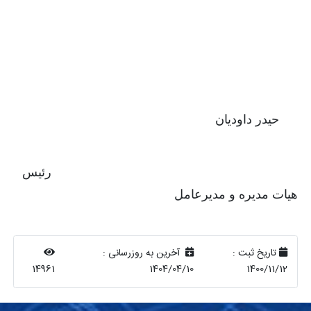
​
حیدر داودیان
رئیس
هیات مدیره و مدیرعامل
تاریخ ثبت :
آخرین به روزرسانی :
14961
1404/04/10
1400/11/12