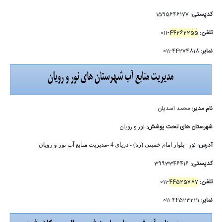
کدپستی:
1595646177
تلفن:
44262255
-011
نمابر:
44274818-011
نام مدیر:
محمد اسدیان
شهرستان های تحت پوشش:
نور و رویان
آدرس:
نور -
بلوار امام خمینی (ره) - دریای 4 -مدیریت منابع آب نور و رویان
کدپستی:
3993346416
تلفن:
44525787
-011
نمابر:
44523221-011