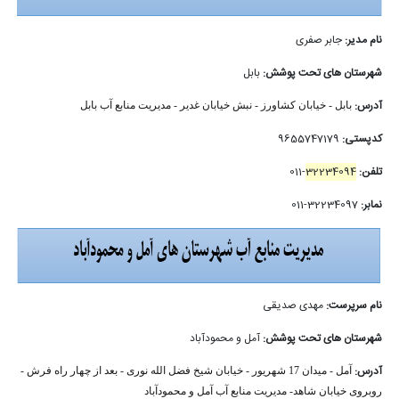
نام مدیر:
جابر صفری
شهرستان های تحت پوشش:
بابل
آدرس:
بابل - خیابان کشاورز - نبش خیابان غدیر - مدیریت منابع آب بابل
کدپستی:
9655747179
تلفن:
32234094
-011
نمابر:
32234097-011
نام سرپرست:
مهدی صدیقی
شهرستان های تحت پوشش:
آمل و محمودآباد
آدرس:
آمل - میدان 17 شهریور - خیابان شیخ فضل الله نوری - بعد از چهار راه فرش -
روبروی خیابان شاهد- مدیریت منابع آب آمل و محمودآباد