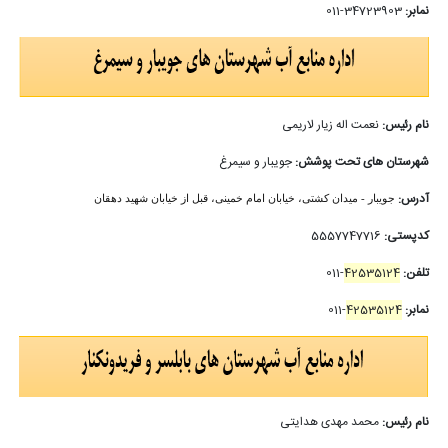
نمابر:
34723903-011
نام رئیس:
نعمت اله زیار لاریمی
شهرستان های تحت پوشش:
جویبار و سیمرغ
آدرس:
جویبار - میدان کشتی، خیابان امام خمینی، قبل از خیابان شهید دهقان
کدپستی:
5557747716
تلفن:
42535124
-011
نمابر:
42535124
-011
نام رئیس:
محمد مهدی هدایتی