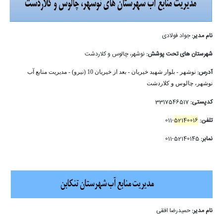
نام مدیر:
جواد فولادی
شهرستان های تحت پوشش:
نوشهر، چالوس و کلاردشت
آدرس:
نوشهر - بلوار شهید خیریان - بعد از خیریان 10 (نیرو) - مدیریت منابع آب
نوشهر، چالوس و کلاردشت
کدپستی:
3317546517
تلفن:
52140016
-011
نمابر:
52140145-011
نام مدیر:
حمیدرضا افقی