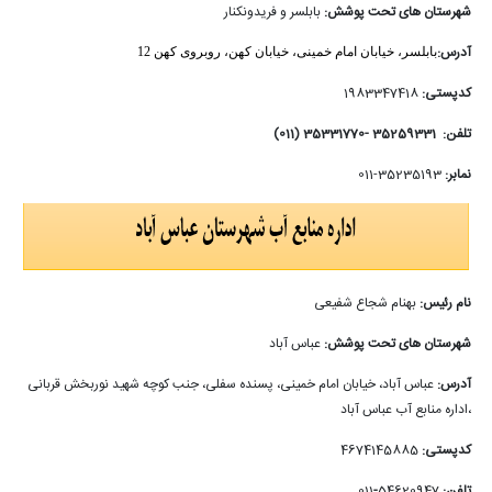
شهرستان های تحت پوشش:
بابلسر و فریدونکنار
آدرس:
بابلسر، خیابان امام خمینی، خیابان کهن، روبروی کهن 12
کدپستی:
1983347418
تلفن: 35259331 -35331770 (011)
نمابر:
35235193-011
نام رئیس:
بهنام شجاع شفیعی
شهرستان های تحت پوشش:
عباس آباد
آدرس:
عباس آباد، خیابان امام خمینی، پسنده سفلی، جنب کوچه شهید نوربخش قربانی
،اداره منابع آب عباس آباد
کدپستی:
4674145885
تلفن:
54620947
-
011