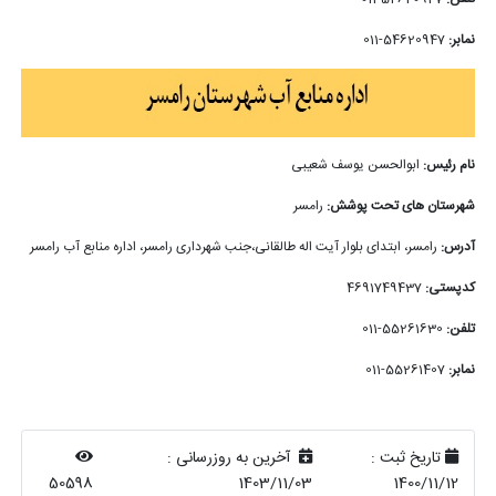
نمابر:
54620947-011
نام رئیس:
ابوالحسن یوسف شعیبی
شهرستان های تحت پوشش:
رامسر
آدرس:
رامسر، ابتدای بلوار آیت اله طالقانی،جنب شهرداری رامسر، اداره منابع آب رامسر
کدپستی:
4691749437
تلفن:
55261630-011
نمابر:
55261407-011
تاریخ ثبت :
آخرین به روزرسانی :
50598
1403/11/03
1400/11/12