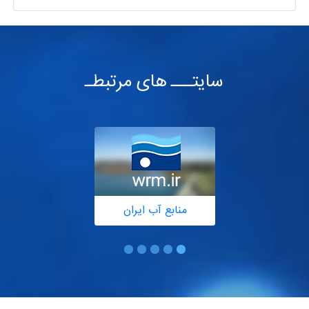
سایتـــ های مرتبطـ
منابع آب ایران