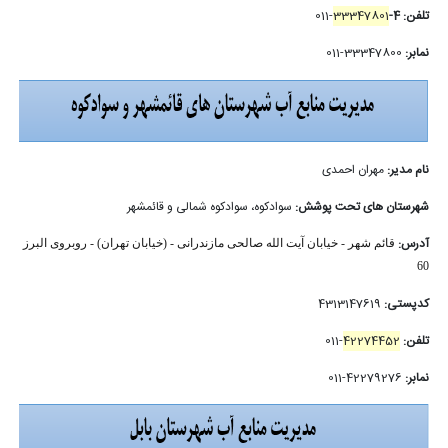
تلفن: 4-
33347801
-011
نمابر:
33347800-011
نام مدیر:
مهران احمدی
شهرستان های تحت پوشش:
سوادکوه، سوادکوه شمالی و قائمشهر
آدرس:
قائم شهر - خیابان آیت الله صالحی مازندرانی - (خیابان تهران) - روبروی البرز
60
کدپستی:
4313147619
تلفن:
42274452
-011
نمابر:
42279276-011