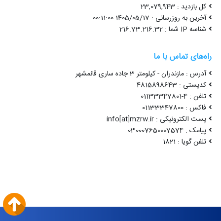
کل بازدید : 23,079,943
آخرین به روزرسانی : 1405/05/17 00:11:00
شناسه IP شما : 216.73.216.32
راه‌های تماس با ما
آدرس : مازندران - کیلومتر 3 جاده ساری قائمشهر
کدپستی : 4815898643
تلفن : 4-01133347801
فاکس : 01133347800
پست الکترونیکی : info[at]mzrw.ir
پیامک : 030007650007574
تلفن گویا : 1821