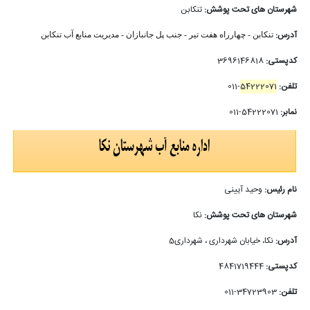
شهرستان های تحت پوشش:
تنکابن
آدرس:
تنکابن - چهارراه هفت تیر - جنب پل جانبازان - مدیریت منابع آب
تنکابن
کدپستی:
3696146818
تلفن:
54222071
-011
نمابر:
54222071-011
نام رئیس:
وحید آیینی
شهرستان های تحت پوشش:
نکا
آدرس:
نکا، خیابان شهرداری ، شهرداری5
کدپستی:
4841719444
تلفن:
34723903-011