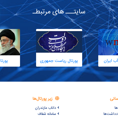
سایتـــ های مرتبطـ
ب ایران
پورتال ریاست جمهوری
پورتا
سانی
زیر پورتال‌ها
ها
داناب مازندران
ادداشت‌ها
سامانه شفاف