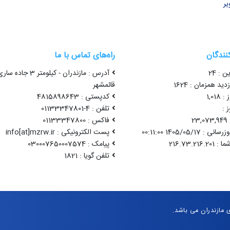
یر
کنندگان
راه‌های تماس با ما
ن : 24
آدرس : مازندران - کیلومتر 3 جاده سا
ید همزمان : 1624
قائمشهر
1,01
کدپستی : 4815898643
 :
تلفن : 4-01133347801
2
فاکس : 01133347800
1405/05/17 00:11:00
پست الکترونیکی : info[at]mzrw.ir
پیامک : 030007650007574
تلفن گویا : 1821
مازندران می باشد.