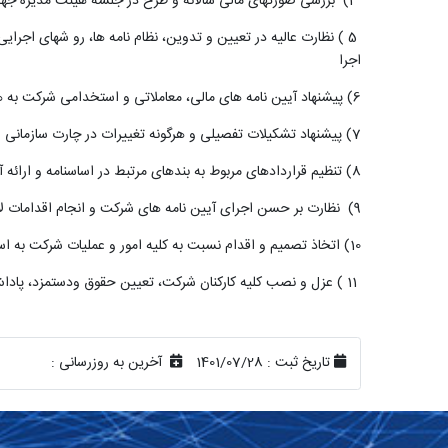
(4
بررسی صورتهای مالی سالانه و طرح در جلسه هیئت مدیره جه
5
) نظارت عالیه در تعیین و تدوین، نظام نامه ها، رو شهای اجرایی
اجرا
6) پیشنهاد آیین نامه های مالی، معاملاتی و استخدامی شرکت به هیئت مدیره
7) پیشنهاد تشکیلات تفصیلی و هرگونه تغییرات در چارت سازمانی شرکت به هیئت مدیره در چارچوب مصوبات مجمع عمومی و قوانین مربوطه
8) تنظیم قراردادهای مربوط به بندهای مرتبط در اساسنامه و ارائه آنها به هیئت مدیره جهت تصویب
(9
نظارت بر حسن اجرای آیین نامه های شرکت و انجام اقدامات لا
(10
اتخاذ تصمیم و اقدام نسبت به کلیه امور و عملیات شرکت به ا
11
) عزل و نصب کلیه کارکنان شرکت، تعیین حقوق ودستمزد، پاداش،
تاریخ ثبت :
1401/07/28
آخرین به روزرسانی :