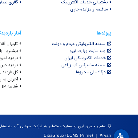
پشتیبانی خدمات الکترونیک
گالری تصاو
مناقصه و مزایده جاری
پیوندها
آمار بازدید
سامانه الکترونیکی مردم و دولت
کاربران آنلای
وب سایت وزارت نیرو
بیشترین بازد
خدمات الکترونیکی ایران
بازدید امروز : 8
سامانه مشترکین آب زراعی
بازدید دیروز
درگاه ملی مجوزها
کل بازدید : 3,073,949
آخرین به روزرسانی : 
شناسه IP شما : 216.73.216.201
© تمامی حقوق این وب‌سایت، متعلق به شرکت سهامی آب منطقه‌ای 
DibaGroup
(DCMS Prime)
|
Arvan