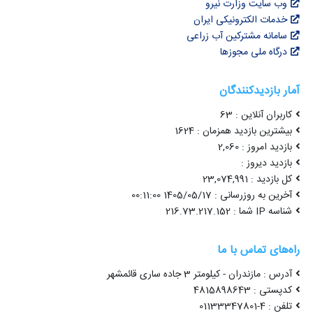
وب سایت وزارت نیرو
خدمات الکترونیکی ایران
سامانه مشترکین آب زراعی
درگاه ملی مجوزها
آمار بازدیدکنندگان
کاربران آنلاین : 63
بیشترین بازدید همزمان : 1624
بازدید امروز : 2,060
بازدید دیروز :
کل بازدید : 23,074,991
آخرین به روزرسانی : 1405/05/17 00:11:00
شناسه IP شما : 216.73.217.152
راه‌های تماس با ما
آدرس : مازندران - کیلومتر 3 جاده ساری قائمشهر
کدپستی : 4815898643
تلفن : 4-01133347801