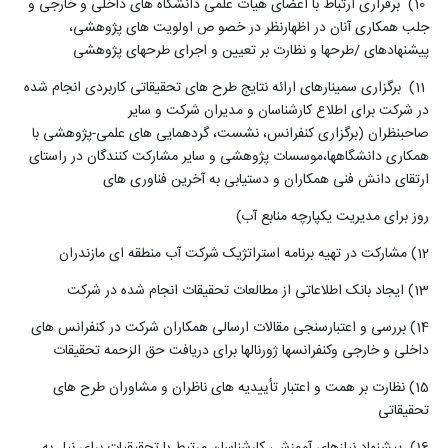
(10
برقراری ارتباط با اعضای هیأت علمی دانشگاه های داخلی و خارجی و
جلب همکاری آنان در اظهارنظر در خصو ص اولویت های پژوهشی،
پیشنهادهای
/
طرحها و نظارت بر تعیین و اجرای طرحهای پژوهشی
(11
برگزاری سمینارهای ارائه نتایج طرح های تحقیقاتی کاربردی انجام شده
در شرکت برای اطلاع کارشناسان و مدیران شرکت و سایر
صاحبنظران
)
برگزاری کنفرانس، نشست، گردهمایی های علمی
-
پژوهشی با
همکاری دانشگاهها،موسسات پژوهشی و سایر مشارکت کنندگان در راستای
ارتقای دانش فنی همکاران و دستیابی به آخرین فناوری های
روز برای مدیریت یکپارچه منابع آب)
(12
مشارکت در تهیه برنامه استراتژیک شرکت آب منطقه ای مازندران
(13
ایجاد بانک اطلاعاتی از مطالعات تحقیقات انجام شده در شرکت
14) بررسی و اعتبارسنجی مقالات ارسالی همکاران شرکت در کنفرانس های
داخلی و خارجی وکنفرانسها ژورنالها برای دریافت حق الزحمه تحقیقات
15) نظارت بر همت و اعتبار تأییدیه های ناظران و مشاوران طرح های
تحقیقاتی
16) پیشنهاد نیازهای آموزشی کارشناسان مرتبط با تحقیقیات برای نیل به