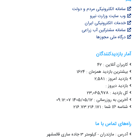
سامانه الکترونیکی مردم و دولت
وب سایت وزارت نیرو
خدمات الکترونیکی ایران
سامانه مشترکین آب زراعی
درگاه ملی مجوزها
آمار بازدیدکنندگان
کاربران آنلاین : 42
بیشترین بازدید همزمان : 1624
بازدید امروز : 2,581
بازدید دیروز :
کل بازدید : 23,065,978
آخرین به روزرسانی : 1405/05/12 09:12:07
شناسه IP شما : 216.73.216.171
راه‌های تماس با ما
آدرس : مازندران - کیلومتر 3 جاده ساری قائمشهر