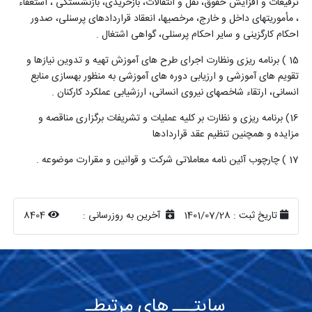
ترفیعات و افزایش حقوق، نقل و انتقالات، بازخریدی، بازنشستگی ، استعفاء
، مأموریتهای داخل و خارج، مرخصیها، انعقاد قراردادهای پرسنلی، صدور
احکام کارگزینی و سایر احکام پرسنلی، گواهی اشتغال .
15 ) برنامه ریزی ونظارت اجرای طرح های آموزش تهیه و تدوین نیازها و
تقویم های آموزشی و ارزیابی دوره های آموزشی به منظور بهسازی منابع
انسانی، ارتقاء شاخصهای نیروی انسانی، ارزشیابی عملکرد کارکنان .
16) برنامه ریزی و نظارت بر کلیه عملیات و تشریفات برگزاری مناقصه و
مزایده و همچنین تنظیم عقد قراردادها
17 ) چارچوب آئین نامه معاملاتی شرکت و قوانین و مقرارت موضوعه .
تاریخ ثبت :
1401/07/28
آخرین به روزرسانی :
8404
سایتـــ های مرتبطـ