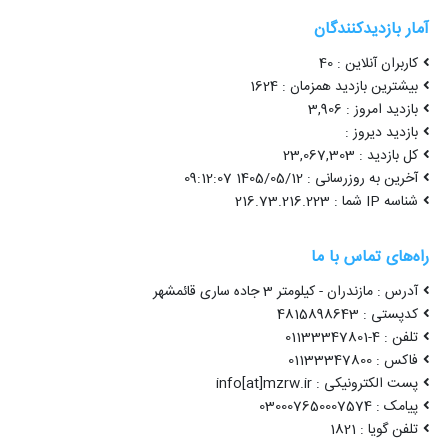
آمار بازدیدکنندگان
کاربران آنلاین : 40
بیشترین بازدید همزمان : 1624
بازدید امروز : 3,906
بازدید دیروز :
کل بازدید : 23,067,303
آخرین به روزرسانی : 1405/05/12 09:12:07
شناسه IP شما : 216.73.216.223
راه‌های تماس با ما
آدرس : مازندران - کیلومتر 3 جاده ساری قائمشهر
کدپستی : 4815898643
تلفن : 4-01133347801
فاکس : 01133347800
پست الکترونیکی : info[at]mzrw.ir
پیامک : 030007650007574
تلفن گویا : 1821