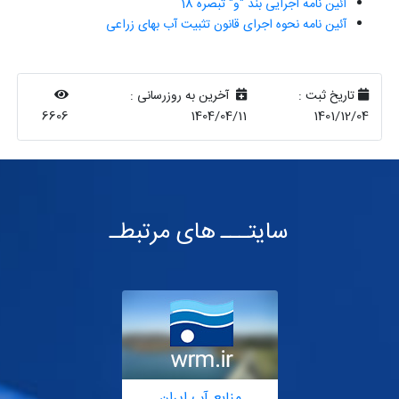
آئین نامه اجرایی بند "و" تبصره 18
آئین نامه نحوه اجرای قانون تثبیت آب بهای زراعی
تاریخ ثبت :
آخرین به روزرسانی :
6606
1404/04/11
1401/12/04
سایتـــ های مرتبطـ
منابع آب ایران