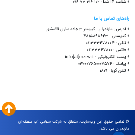
شناسه IP شما : 216.73.216.102
راه‌های تماس با ما
آدرس : مازندران - کیلومتر 3 جاده ساری قائمشهر
کدپستی : 4815898643
تلفن : 4-01133347801
فاکس : 01133347800
پست الکترونیکی : info[at]mzrw.ir
پیامک : 030007650007574
تلفن گویا : 1821
© تمامی حقوق این وب‌سایت، متعلق به شرکت سهامی آب منطقه‌ای
مازندران می باشد.