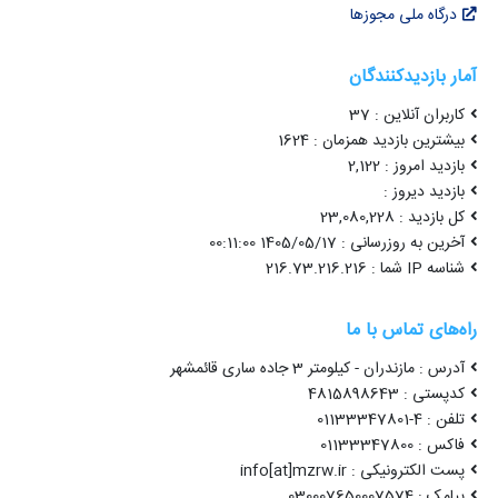
درگاه ملی مجوزها
آمار بازدیدکنندگان
کاربران آنلاین : 37
بیشترین بازدید همزمان : 1624
بازدید امروز : 2,122
بازدید دیروز :
کل بازدید : 23,080,228
آخرین به روزرسانی : 1405/05/17 00:11:00
شناسه IP شما : 216.73.216.216
راه‌های تماس با ما
آدرس : مازندران - کیلومتر 3 جاده ساری قائمشهر
کدپستی : 4815898643
تلفن : 4-01133347801
فاکس : 01133347800
پست الکترونیکی : info[at]mzrw.ir
پیامک : 030007650007574