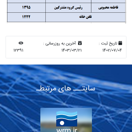
تاریخ ثبت :
آخرین به روزرسانی :
12391
1403/03/21
1402/07/04
سایتـــ های مرتبطـ