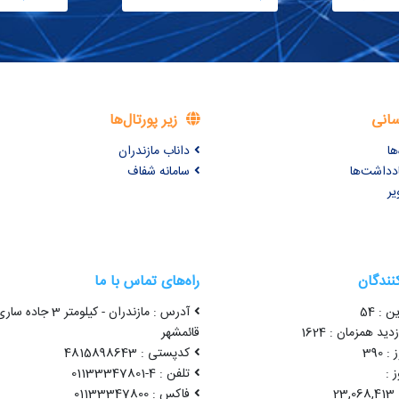
سانی
زیر پورتال‌ها
ها
داناب مازندران
ادداشت‌ها
سامانه شفاف
یر
کنندگان
راه‌های تماس با ما
ن : 54
آدرس : مازندران - کیلومتر 3 جاده سا
ید همزمان : 1624
قائمشهر
 390
کدپستی : 4815898643
 :
تلفن : 4-01133347801
2
فاکس : 01133347800