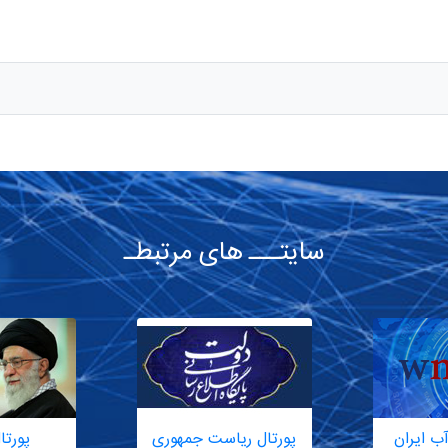
سایتـــ های مرتبطـ
ب ایران
پورتال ریاست جمهوری
پورتا