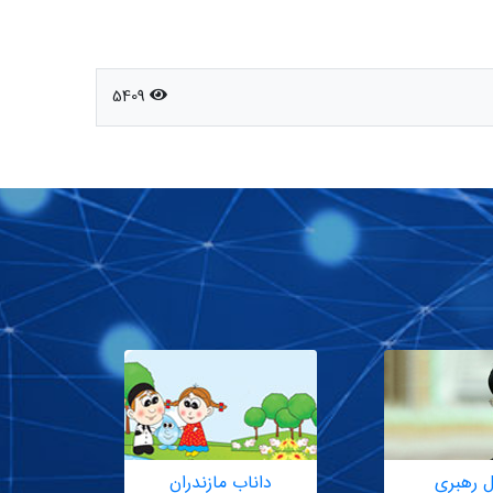
5409
ل رهبری
داناب مازندران