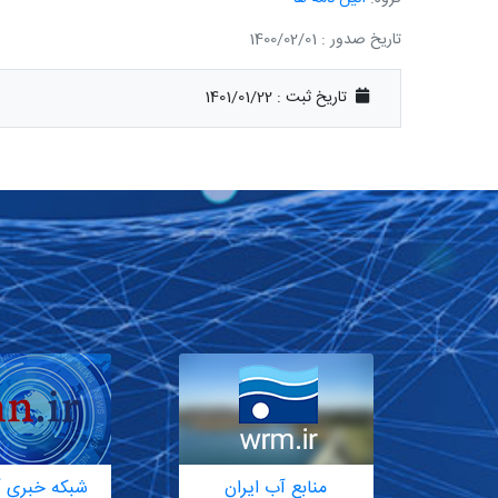
تاریخ صدور : 1400/02/01
تاریخ ثبت :
1401/01/22
منابع آب ایران
شبکه خبری آ