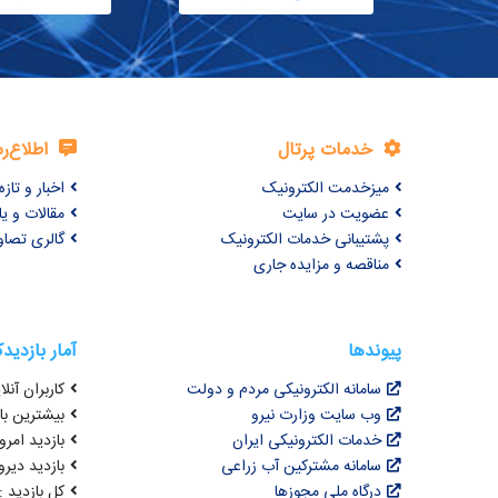
خدمات پرتال
اطلاع‌ر
میزخدمت الکترونیک
اخبار و تازه‌
عضویت در سایت
مقالات و ی
پشتیبانی خدمات الکترونیک
گالری تصاو
مناقصه و مزایده جاری
پیوندها
آمار بازدید
سامانه الکترونیکی مردم و دولت
کاربران آنلای
وب سایت وزارت نیرو
بیشترین بازد
خدمات الکترونیکی ایران
بازدید امروز :
سامانه مشترکین آب زراعی
بازدید دیروز
درگاه ملی مجوزها
کل بازدید : 3,068,413