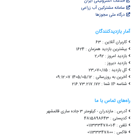
خدمات الکترونیکی ایران
سامانه مشترکین آب زراعی
درگاه ملی مجوزها
آمار بازدیدکنندگان
کاربران آنلاین : 63
بیشترین بازدید همزمان : 1624
بازدید امروز : 2,092
بازدید دیروز :
کل بازدید : 23,070,115
آخرین به روزرسانی : 1405/05/12 09:12:07
شناسه IP شما : 216.73.217.172
راه‌های تماس با ما
آدرس : مازندران - کیلومتر 3 جاده ساری قائمشهر
کدپستی : 4815898643
تلفن : 4-01133347801
فاکس : 01133347800