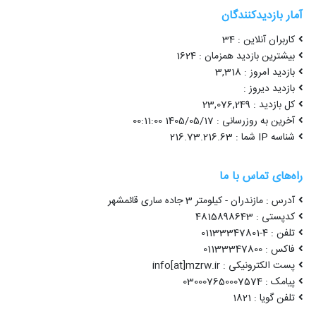
آمار بازدیدکنندگان
کاربران آنلاین : 34
بیشترین بازدید همزمان : 1624
بازدید امروز : 3,318
بازدید دیروز :
کل بازدید : 23,076,249
آخرین به روزرسانی : 1405/05/17 00:11:00
شناسه IP شما : 216.73.216.63
راه‌های تماس با ما
آدرس : مازندران - کیلومتر 3 جاده ساری قائمشهر
کدپستی : 4815898643
تلفن : 4-01133347801
فاکس : 01133347800
پست الکترونیکی : info[at]mzrw.ir
پیامک : 030007650007574
تلفن گویا : 1821