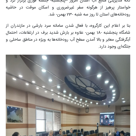
گانه مدیریتی منابع آب استان امروز –پنجشنبه- جلسه فوری برگزار کرد و
خواستار پرهیز از هرگونه سفر غیرضروری و اسکان موقت در حاشیه
رودخانه‌های استان تا روز سه شنبه -23 بهمن- شد.
بنا بر اعلام این کارگروه، با فعال شدن سامانه سرد بارشی در مازندران از
شامگاه پنجشنبه -18 بهمن- علاوه بر بارش شدید برف در ارتفاعات، احتمال
آبگرفتگی معابر و بالا آمدن سطح آب رودخانه‌ها به ویژه در مناطق ساحلی و
جلگه‌ای وجود دارد.