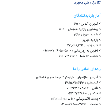
درگاه ملی مجوزها
آمار بازدیدکنندگان
کاربران آنلاین : 65
بیشترین بازدید همزمان : 1624
بازدید امروز : 368
بازدید دیروز :
کل بازدید : 23,068,391
آخرین به روزرسانی : 1405/05/12 09:12:07
شناسه IP شما : 216.73.217.9
راه‌های تماس با ما
آدرس : مازندران - کیلومتر 3 جاده ساری قائمشهر
کدپستی : 4815898643
تلفن : 4-01133347801
فاکس : 01133347800
پست الکترونیکی : info[at]mzrw.ir
پیامک : 030007650007574