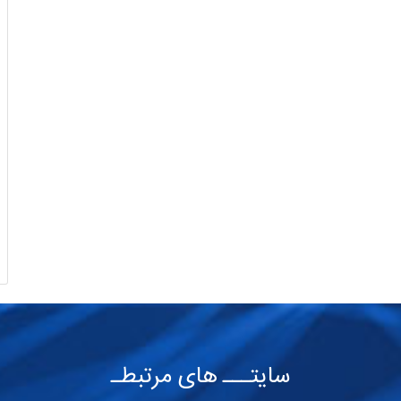
سایتـــ های مرتبطـ