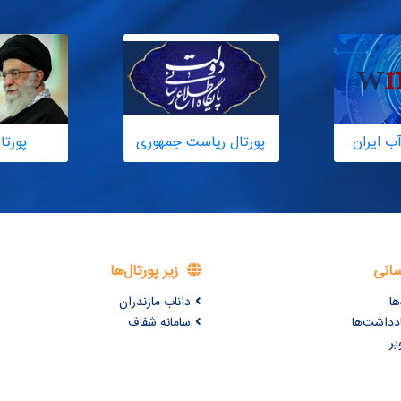
ب ایران
پورتال ریاست جمهوری
پورتا
سانی
زیر پورتال‌ها
ها
داناب مازندران
ادداشت‌ها
سامانه شفاف
یر