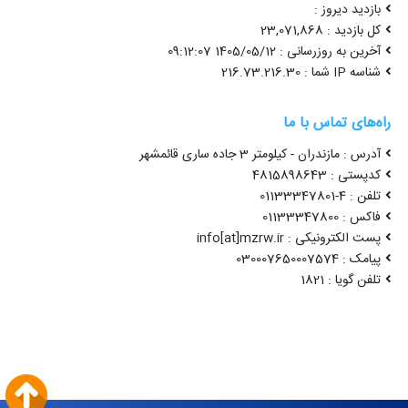
بازدید دیروز :
کل بازدید : 23,071,868
آخرین به روزرسانی : 1405/05/12 09:12:07
شناسه IP شما : 216.73.216.30
راه‌های تماس با ما
آدرس : مازندران - کیلومتر 3 جاده ساری قائمشهر
کدپستی : 4815898643
تلفن : 4-01133347801
فاکس : 01133347800
پست الکترونیکی : info[at]mzrw.ir
پیامک : 030007650007574
تلفن گویا : 1821