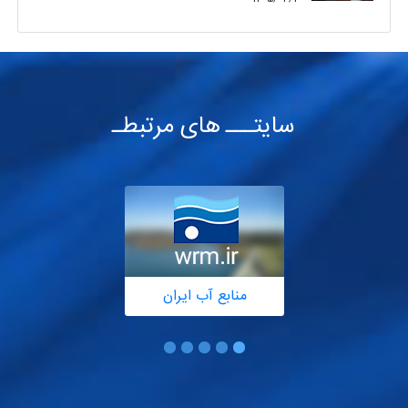
سایتـــ های مرتبطـ
منابع آب ایران