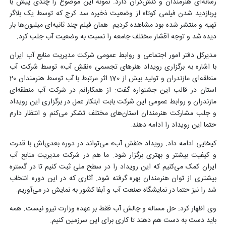
رسانه‌ای هنرمندان و کنش‌گران دارد. نمونه این موضوع را چندی پیش با
پربازدید شدن فیلمی کوتاه از وضعیت ذخیره سد کرج که توسط یک بلاگر
تهیه و منتشر شده بود مشاهده کردیم. همان فیلم چند ثانیه‌ای میلیون‌ها بار
دیده شد و توجه اقشار مختلف جامعه را نسبت به وضعیت آب جلب کرد.
مدیرکل دفتر امور اجتماعی و روابط عمومی شرکت مدیریت منابع آب ایران
با اشاره به برگزاری رویداد هنرهای تجسمی «نقشِ آب» توسط شرکت آب
منطقه‌ای مازندران و تولید بیش از 170 اثر مرتبط با آب توسط هنرمندان 20
استان در قالب این جشنواره گفت: از همکارانم در شرکت آب منطقه‌ای
مازندران و روابط عمومی این شرکت بابت ابتکار عمل در برگزاری این رویداد
و جلب مشارکت هنرمندان استان‌های مختلف تشکر می‌کنم و انتظار دارم
حتما این رویداد را ادامه دهند.
کیخایی ادامه داد: رویداد «نقش آب» می‌تواند در دوره بعدی‌اش با قدرت
و کیفیت بیشتر و بهتری برگزار شود. ما هم در شرکت مدیریت منابع آب
ایران کمک می‌کنیم که این رویداد را در سطح ملی ثبت کنیم تا در گستره
بیشتری از توان هنرمندان بهره گرفته شود. آثاری که در این دوره انتخاب
شد را نیز حتما در نمایشگاه صنعت آب و آبفا کشور به نمایش در می‌آوریم.
وی اظهار کرد: حل مساله و چالش آب فقط بر عهده وزارت نیرو نیست. همه
باید دست به دست هم دهند تا کاری برای این سرزمین کنیم.