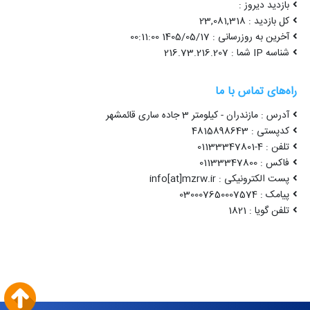
بازدید دیروز :
کل بازدید : 23,081,318
آخرین به روزرسانی : 1405/05/17 00:11:00
شناسه IP شما : 216.73.216.207
راه‌های تماس با ما
آدرس : مازندران - کیلومتر 3 جاده ساری قائمشهر
کدپستی : 4815898643
تلفن : 4-01133347801
فاکس : 01133347800
پست الکترونیکی : info[at]mzrw.ir
پیامک : 030007650007574
تلفن گویا : 1821