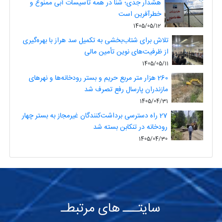
هشدار جدی؛ شنا در همه تأسیسات آبی ممنوع و
خطرآفرین است
1405/05/12
تلاش برای شتاب‌بخشی به تکمیل سد هراز با بهره‌گیری
از ظرفیت‌های نوین تأمین مالی
1405/05/11
260 هزار متر مربع حریم و بستر رودخانه‌ها و نهرهای
مازندران پارسال رفع تصرف شد
1405/04/31
27 راه دسترسی برداشت‌کنندگان غیرمجاز به بستر چهار
رودخانه در تنکابن بسته شد
1405/04/30
سایتـــ های مرتبطـ