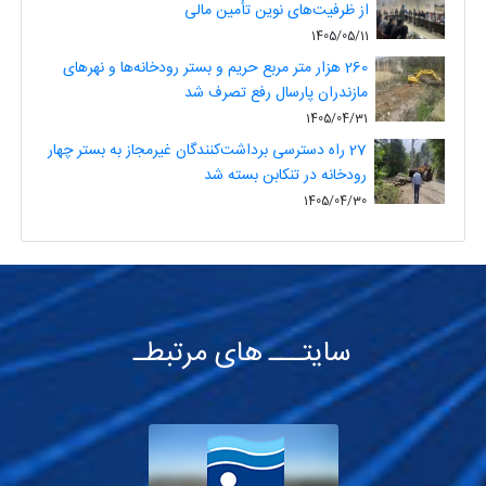
از ظرفیت‌های نوین تأمین مالی
1405/05/11
260 هزار متر مربع حریم و بستر رودخانه‌ها و نهرهای
مازندران پارسال رفع تصرف شد
1405/04/31
27 راه دسترسی برداشت‌کنندگان غیرمجاز به بستر چهار
رودخانه در تنکابن بسته شد
1405/04/30
سایتـــ های مرتبطـ