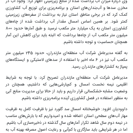
وی درباره میزان آب برداشت شده از منابع زیرزمینی اظهار کرد: وجود آب در
مخزن سدها و آب‌بندان‌های استان و برنامه‌ریزی برای توزیع آب کشاورزی
کمک کرد که در برخی مناطق استان نیاز به برداشت از سفره‌های زیرزمینی
کمتر شود. بر همین اساس امسال مقدار آب برداشت شده از چاه‌های
کشاورزی استان به یک میلیارد متر مکعب نرسید و طبق آمارها حدود 800
میلیون متر مکعب آب از چاه‌ها برداشت که البته باید برای کاهش این آمار
همچنان حساسیت و توجه داشته باشیم.
به گفته مدیرعامل شرکت آب‌ منطقه‌ای مازندران، حدود 245 میلیون متر
مکعب آب نیز در 6 ماه اخیر با استفاده از سدهای لاستیکی و ایستگاه‌های
پمپاژ به کشتزارهای مازندران رسید.
مدیرعامل شرکت آب منطقه‌ای مازندران تصریح کرد: با توجه به شرایط
اقلیمی نیمه نخست امسال و کم‌بارشی‌هایی که داشتیم، همچنان در
وضعیت مشابه خشکسالی قرار داریم و باید از حالا برای مدیریت منابع آبی
به منظور استفاده در فصل کشاورزی آینده برنامه‌ریزی داشته باشیم.
داوودیان افزود: خوشبختانه امسال سد گلورد نیز با ظرفیت کامل به ظرفیت
مهار آب‌های سطحی استان اضافه شده و امیدواریم که با بارش‌های مناسب
در نیمه دوم سال شاهد تکرار آمارهای سال گذشته در ذخیره‌سازی آب باشیم.
اما در هر شرایطی باید سازگاری با کم‌آبی و رعایت اصول مصرفه بهینه آب به