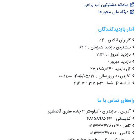
سامانه مشترکین آب زراعی
درگاه ملی مجوزها
آمار بازدیدکنندگان
کاربران آنلاین : 34
بیشترین بازدید همزمان : 1624
بازدید امروز : 2,599
بازدید دیروز :
کل بازدید : 23,085,014
آخرین به روزرسانی : 1405/05/17 00:11:00
شناسه IP شما : 216.73.217.103
راه‌های تماس با ما
آدرس : مازندران - کیلومتر 3 جاده ساری قائمشهر
کدپستی : 4815898643
تلفن : 4-01133347801
فاکس : 01133347800