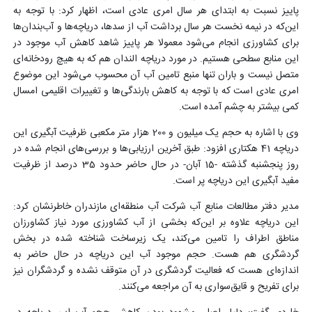
پاییز نسبت به ابتدای هر سال امری عادی است، اظهار کرد: با توجه به
این‌که در نیمه نخست هر سال برداشت آب از سدها، دریاچه‌ها و آب‌بندان‌ها
برای کشاورزی انجام می‌شود معمولا هر پاییز شاهد کاهش آب موجود در
این منابع سطحی هستیم. در مورد دریاچه الندان هم که به هیچ رودخانه‌ای
متصل نیست و باران تنها منبع تامین آب آن محسوب می‌شود این موضوع
امری عادی است که با توجه به کاهش بارندگی‌ها و تغییرات اقلیمی امسال
کمی بیشتر به چشم آمده است.
وی با اشاره به حجم یک میلیون و 200 هزار متر مکعبی ظرفیت آبگیری این
دریاچه 41 هکتاری افزود: طبق آخرین ارزیابی‌ها و بررسی‌های انجام شده در
روز پنجشنبه گذشته -15 آبان- در حال حاضر حدود 35 درصد از ظرفیت
مفید آبگیری این دریاچه پر است.
مدیر دفتر مطالعات منابع آب شرکت آب منطقه‌ای مازندران خاطرنشان کرد:
این دریاچه علاوه بر این‌که بخشی از آب کشاورزی مورد نیاز کشاورزان
مناطق اطراف را تامین می‌کند، یک زیرساخت شناخته شده در بخش
گردشگری هم هست. حجم موجود آب این دریاچه در حال حاضر به
اندازه‌ای هست که فعالیت گردشگری در آن متوقف نشده و گردشگران نیز
برای تفریح و قایق‌سواری به آن مراجعه می‌کنند.