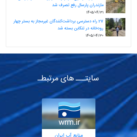
مازندران پارسال رفع تصرف شد
1405/04/31
27 راه دسترسی برداشت‌کنندگان غیرمجاز به بستر چهار
رودخانه در تنکابن بسته شد
1405/04/30
سایتـــ های مرتبطـ
منابع آب ایران