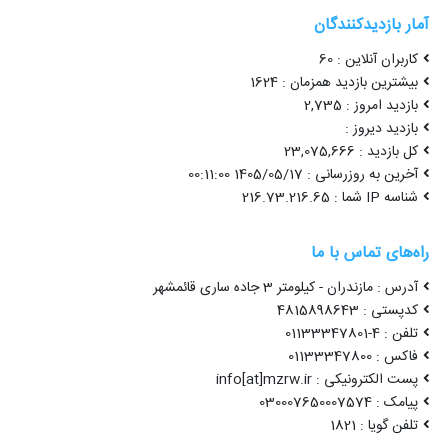
آمار بازدیدکنندگان
کاربران آنلاین : 60
بیشترین بازدید همزمان : 1624
بازدید امروز : 2,735
بازدید دیروز :
کل بازدید : 23,075,666
آخرین به روزرسانی : 1405/05/17 00:11:00
شناسه IP شما : 216.73.216.65
راه‌های تماس با ما
آدرس : مازندران - کیلومتر 3 جاده ساری قائمشهر
کدپستی : 4815898643
تلفن : 4-01133347801
فاکس : 01133347800
پست الکترونیکی : info[at]mzrw.ir
پیامک : 030007650007574
تلفن گویا : 1821