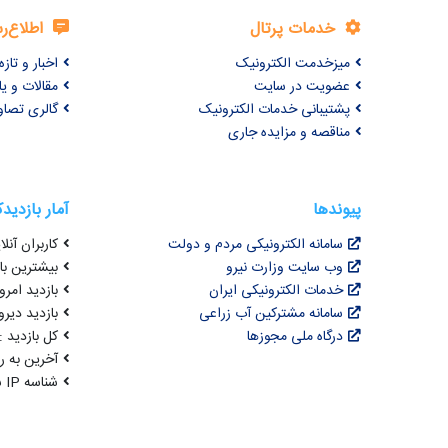
خدمات پرتال
اطلاع‌ر
میزخدمت الکترونیک
اخبار و تازه‌
عضویت در سایت
مقالات و ی
پشتیبانی خدمات الکترونیک
گالری تصاو
مناقصه و مزایده جاری
پیوندها
آمار بازدید
سامانه الکترونیکی مردم و دولت
کاربران آنلای
وب سایت وزارت نیرو
بیشترین بازد
خدمات الکترونیکی ایران
بازدید امروز : 4
سامانه مشترکین آب زراعی
بازدید دیروز
درگاه ملی مجوزها
کل بازدید : 3,074,525
آخرین به روزرسانی : 
شناسه IP شما : 216.73.216.72