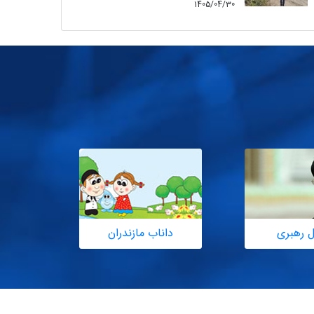
1405/04/30
ل رهبری
داناب مازندران