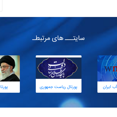
سایتـــ های مرتبطـ
ب ایران
پورتال ریاست جمهوری
پورتا