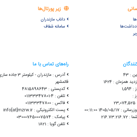
سانی
زیر پورتال‌ها
ها
داناب مازندران
ادداشت‌ها
سامانه شفاف
یر
کنندگان
راه‌های تماس با ما
ن : 43
آدرس : مازندران - کیلومتر 3 جاده سا
ید همزمان : 1624
قائمشهر
1,59
کدپستی : 4815898643
 :
تلفن : 4-01133347801
2
فاکس : 01133347800
1405/05/17 00:11:00
پست الکترونیکی : info[at]mzrw.ir
پیامک : 030007650007574
تلفن گویا : 1821