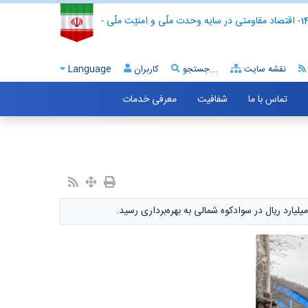
- اقتصاد مقاومتی در سایه وحدت ملّی و امنیّت ملّی -
نقشه سایت
جستجو...
کاربران
Language
تماس با ما
شفافیت
معرفی خدمات