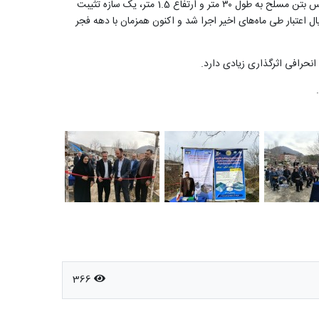
مدیر دفتر مشارکت‌های مردمی و طرح‌های زودبازده شرکت آب منطقه‌ای مازندران در این باره گفت: این طرح شامل یک سازه تثبیت بستر پلکانی از جنس بتن مسلح به طول ۳۰ متر و ارتفاع 1.5 متر، یک سازه تثیبت
ن مسلح به طول ۲۰متر و بازسازی و تکمیل 200 متر کانال انتقال آب و دیوار حفاظتی است که در مجموع با ۸۰ میلیارد ریال اعتبار طی ماه‌های اخیر اجرا شد و اکنون همزمان با دهه فجر
نحرافی اثرگذاری زیادی دارد.
366