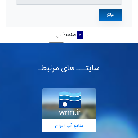
1
2
صفحه:
سایتـــ های مرتبطـ
منابع آب ایران