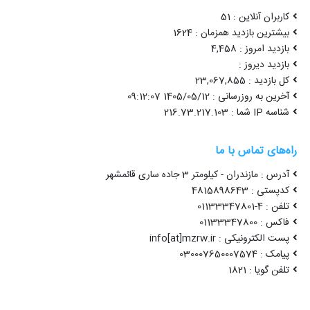
کاربران آنلاین : 51
بیشترین بازدید همزمان : 1624
بازدید امروز : 4,458
بازدید دیروز :
کل بازدید : 23,067,855
آخرین به روزرسانی : 1405/05/12 09:12:07
شناسه IP شما : 216.73.217.103
راه‌های تماس با ما
آدرس : مازندران - کیلومتر 3 جاده ساری قائمشهر
کدپستی : 4815898643
تلفن : 4-01133347801
فاکس : 01133347800
پست الکترونیکی : info[at]mzrw.ir
پیامک : 030007650007574
تلفن گویا : 1821