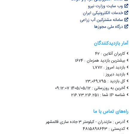
وب سایت وزارت نیرو
خدمات الکترونیکی ایران
سامانه مشترکین آب زراعی
درگاه ملی مجوزها
آمار بازدیدکنندگان
کاربران آنلاین : 42
بیشترین بازدید همزمان : 1624
بازدید امروز : 1,772
بازدید دیروز :
کل بازدید : 23,069,795
آخرین به روزرسانی : 1405/05/12 09:12:07
شناسه IP شما : 216.73.216.251
راه‌های تماس با ما
آدرس : مازندران - کیلومتر 3 جاده ساری قائمشهر
کدپستی : 4815898643