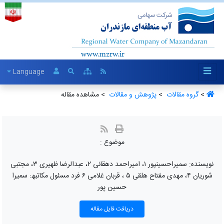
Language
>
گروه مقالات ‏
>
پژوهش و مقالات ‏
> مشاهده مقاله
موضوع :
نویسنده: سمیراحسینپور ١، امیراحمد دھقانی ٢، عبدالرضا ظھیری ٣، مجتبی
شوریان ٤، مھدی مفتاح ھلقی ٥ ، قربان غلامی ٦ فرد مسئول مکاتبھ: سمیرا
حسین پور
دریافت فایل مقاله