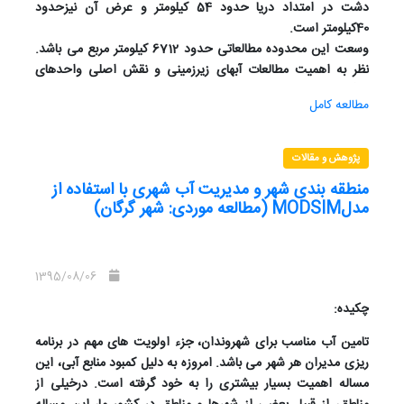
دشت در امتداد دریا حدود 54 کیلومتر و عرض آن نیزحدود
40کیلومتر است.
وسعت این محدوده مطالعاتی حدود 6712 کیلومتر مربع می باشد.
نظر به اهمیت مطالعات آبهای زیرزمینی و نقش اصلی واحدهای
سنگی تشکیل دهنده سفره ها در این بررسی سعی شده با استفاده از
مطالعه کامل
داده های حاصل از لوگ های ژئوفیزیکی و ستون چینه ای تهیه شده
به هنگام حفر چاههای اکتشافی، لایه های رسوبی تشکیل دهنده
دشت تا عمق بین 50تا 100 متر مشخص گردد.
پژوهش و مقالات
منطقه بندی شھر و مدیریت آب شھری با استفاده از
مدلMODSIM (مطالعه موردی: شھر گرگان)
1395/08/06
چکیده:
تامین آب مناسب برای شهروندان، جزء اولویت های مهم در برنامه
ریزی مدیران هر شهر می باشد. امروزه به دلیل کمبود منابع آبی، این
مساله اهمیت بسیار بیشتری را به خود گرفته است. درخیلی از