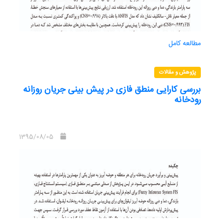
R2=0.736, MSE=0.0024 and MAE=0.0206 for testing data
set. The performance of the newly developed PSONNs
demonstrated the success in modeling flow discharge
for the Babolrood River
مطالعه کامل
Keywords: ANNs, PSO, PSONNs, Babolrood river, Daily
flow prediction
پژوهش و مقالات
بررسی کارایی منطق فازی در پیش بینی جریان روزانه
رودخانه
1395/08/05