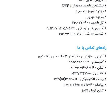
بیشترین بازدید همزمان : 1624
بازدید امروز : 4,067
بازدید دیروز :
کل بازدید : 23,072,090
آخرین به روزرسانی : 1405/05/12 09:12:07
شناسه IP شما : 216.73.216.197
راه‌های تماس با ما
آدرس : مازندران - کیلومتر 3 جاده ساری قائمشهر
کدپستی : 4815898643
تلفن : 4-01133347801
فاکس : 01133347800
پست الکترونیکی : info[at]mzrw.ir
پیامک : 030007650007574
تلفن گویا : 1821