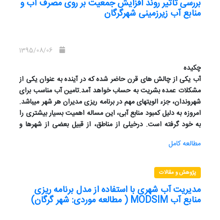
بررسی تاثیر روند افزایش جمعیت بر روی مصرف آب و
داده های 3 سال باقیمانده، برای صحت سنجی معادلات حاصل،
منابع آب زیرزمینی شهرگرگان
استفاده شد. پس از بازسازی و تکمیل آمار باتوجه به همبستگی بین
ایستگاهها، روابط رگرسیونی بین آنها محاسبه شد و از بین آنها برای
هرماه بهترین رابطه، انتخاب و معرفی گردید .همچنین نتایج این
1395/08/06
تحقیق نشان داد که در مقیاس زمانی ماهانه، بهترین معادله در بین
تمام معادلات استخراج شده برای ایستگاه بابل کشتارگاه با توجه به
چکیده
کمترین میزان خطا، معادله 6 پارامتری مربوط به ماه مرداد می باشد.
آب یکی از چالش های قرن حاضر شده که در آینده به عنوان یکی از
مشکلات عمده بشریت به حساب خواهد آمد.تامین آب مناسب برای
شهروندان، جزء الویتهای مهم در برنامه ریزی مدیران هر شهر میباشد.
امروزه به دلیل کمبود منابع آبی، این مساله اهمیت بسیار بیشتری را
به خود گرفته است. درخیلی از مناطق، از قبیل بعضی از شهرها و
مناطق در کشور ما، این مساله تبدیل به یک مساله بسیار مهم و
مطالعه کامل
حتی بحرانی شده است. در این تحقیق سعی شده که منابع آبی
موجود شهر گرگان، پتانسیل آبی و پتانسیل مصرفی شهر شناخته شود.
برای مصرف و استفاده صحیح از آب منطقه با توجه به اینکه بیشتر
پژوهش و مقالات
آب مصرفی شهر از آب زیرزمینی بوده و در سطح سفره آب زیرزمینی
مدیریت آب شهری با استفاده از مدل برنامه ریزی
ما افت قابل ملاحظهای داریم راهکارهایی مناسب برای سالهای آتی
منابع آب MODSIM ( مطالعه موردی: شهر گرگان)
داده شود.
کلمات کلیدی:منابع آبی، گرگان، مصرف، آب زیرزمینی،افت