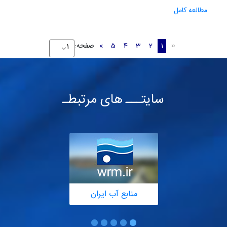
مطالعه کامل
1
2
3
4
5
»
صفحه:
«
سایتـــ های مرتبطـ
منابع آب ایران