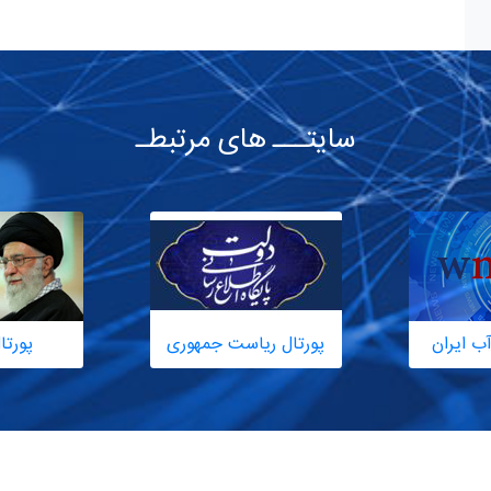
سایتـــ های مرتبطـ
ب ایران
پورتال ریاست جمهوری
پورتا