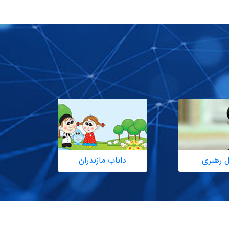
ل رهبری
داناب مازندران