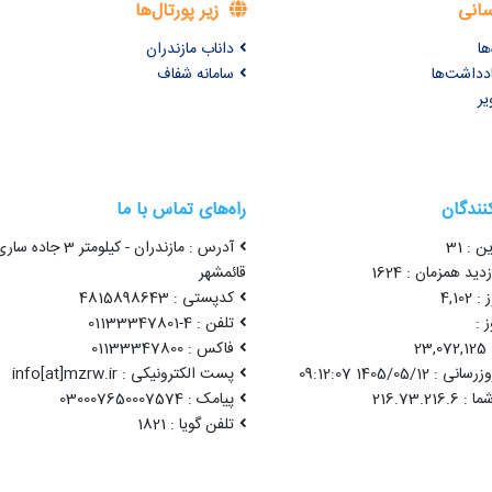
سانی
زیر پورتال‌ها
ها
داناب مازندران
ادداشت‌ها
سامانه شفاف
یر
کنندگان
راه‌های تماس با ما
ن : 31
آدرس : مازندران - کیلومتر 3 جاده سا
ید همزمان : 1624
قائمشهر
4,10
کدپستی : 4815898643
 :
تلفن : 4-01133347801
2
فاکس : 01133347800
1405/05/12 09:12:07
پست الکترونیکی : info[at]mzrw.ir
پیامک : 030007650007574
تلفن گویا : 1821