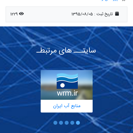
تاریخ ثبت :
1395/08/05
1229
سایتـــ های مرتبطـ
منابع آب ایران