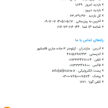
بازدید امروز : 1,269
بازدید دیروز :
کل بازدید : 23,069,292
آخرین به روزرسانی : 1405/05/12 09:12:07
شناسه IP شما : 216.73.216.144
راه‌های تماس با ما
آدرس : مازندران - کیلومتر 3 جاده ساری قائمشهر
کدپستی : 4815898643
تلفن : 4-01133347801
فاکس : 01133347800
پست الکترونیکی : info[at]mzrw.ir
پیامک : 030007650007574
تلفن گویا : 1821